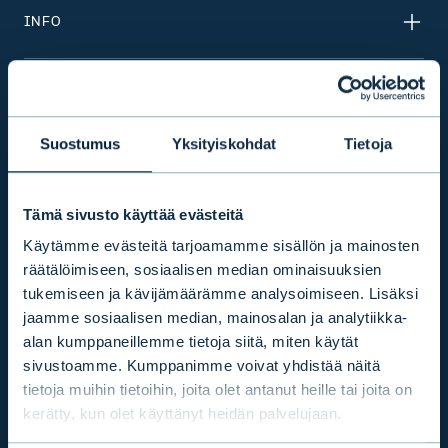
INFO
TUOTTEET & PALVELUT
Suostumus
Yksityiskohdat
Tietoja
VASTUULLISUUS
Tämä sivusto käyttää evästeitä
AJANKOHTAISTA
Käytämme evästeitä tarjoamamme sisällön ja mainosten
räätälöimiseen, sosiaalisen median ominaisuuksien
tukemiseen ja kävijämäärämme analysoimiseen. Lisäksi
KONSERNI
jaamme sosiaalisen median, mainosalan ja analytiikka-
alan kumppaneillemme tietoja siitä, miten käytät
sivustoamme. Kumppanimme voivat yhdistää näitä
SIJOITTAJASUHTEET
tietoja muihin tietoihin, joita olet antanut heille tai joita on
kerätty, kun olet käyttänyt heidän palvelujaan.