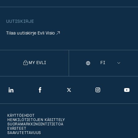
UUTISKIRJE
Tilaa uutiskirje Evli Visio
MY EVLI
Kieli
Selecting
a
language
will
LinkedIn
Facebook
Twitter
Instagram
You
navigate
to
KÄYTTÖEHDOT
that
HENKILÖTIETOJEN KÄSITTELY
SUORAMARKKINOINTITIETOA
version
EVÄSTEET
SAAVUTETTAVUUS
of