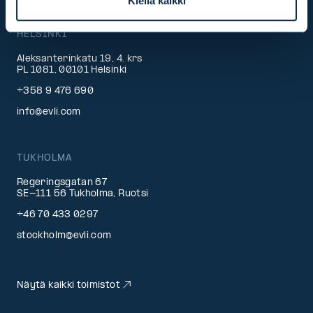
Kiellä kaikki
HELSINKI
Aleksanterinkatu 19, 4. krs
PL 1081, 00101 Helsinki
+358 9 476 690
info@evli.com
TUKHOLMA
Regeringsgatan 67
SE-111 56 Tukholma, Ruotsi
+46 70 433 0297
stockholm@evli.com
Näytä kaikki toimistot