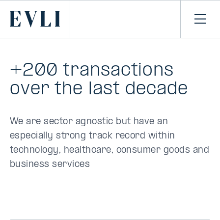
SIIRRY
SISÄLTÖÖN
Primary
Avaa
navi
+200 transactions
over the last decade
We are sector agnostic but have an
especially strong track record within
technology, healthcare, consumer goods and
business services