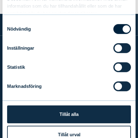
information som du har tillhandahållit eller som de har
samlat in när du har använt deras tjänster.
Samtyckesval
Nödvändig
Inställningar
INFO
Statistik
PRODUKTER & TJÄNSTER
Marknadsföring
FÖRETAGSANSVAR
Tillåt alla
AKTUELLT
Tillåt urval