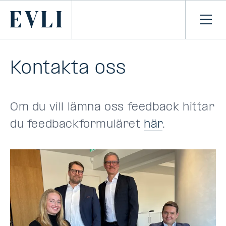
HOPPA TILL
NNEHÅLLET
Primary
Öpp
men
Kontakta oss
Om du vill lämna oss feedback hittar
du feedbackformuläret
här
.