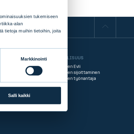
 ominaisuuksien tukemiseen
tiikka-alan
ietoja muihin tietoihin, joita
VASTUULLISUUS
Markkinointi
Vastuullinen Evli
Vastuullinen sijoittaminen
Vastuullinen työnantaja
Salli kaikki
tkaisut