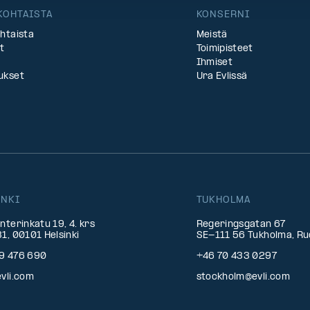
KOHTAISTA
KONSERNI
htaista
Meistä
t
Toimipisteet
Ihmiset
ukset
Ura Evlissä
INKI
TUKHOLMA
nterinkatu 19, 4. krs
Regeringsgatan 67
1, 00101 Helsinki
SE-111 56 Tukholma, Ru
9 476 690
+46 70 433 0297
vli.com
stockholm@evli.com