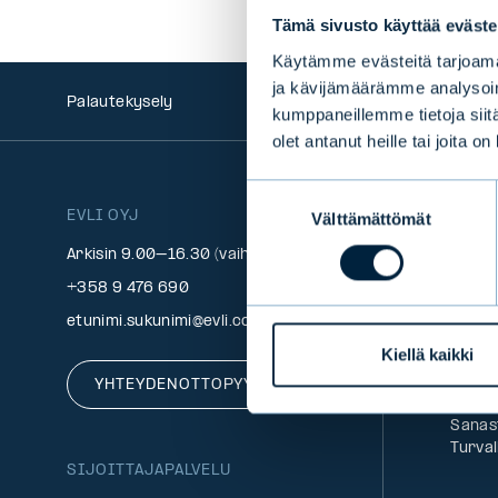
Tämä sivusto käyttää eväste
Käytämme evästeitä tarjoama
ja kävijämäärämme analysoim
Palautekysely
kumppaneillemme tietoja siitä
olet antanut heille tai joita o
Suostumuksen
EVLI OYJ
INFO
Välttämättömät
valinta
Asiak
Arkisin 9.00–16.30 (vaihde)
Alleki
+358 9 476 690
Palau
Palve
etunimi.sukunimi@evli.com
Rahan
Kiellä kaikki
Usein
Whist
YHTEYDENOTTOPYYNTÖ
Medial
Sanas
Turval
SIJOITTAJAPALVELU