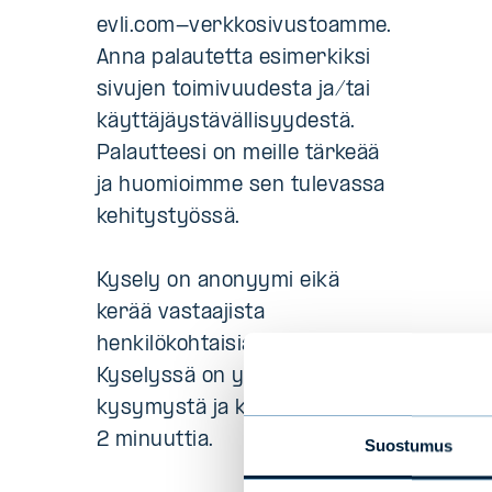
evli.com-verkkosivustoamme.
Anna palautetta esimerkiksi
sivujen toimivuudesta ja/tai
käyttäjäystävällisyydestä.
Palautteesi on meille tärkeää
ja huomioimme sen tulevassa
kehitystyössä.
Kysely on anonyymi eikä
kerää vastaajista
henkilökohtaisia tietoja.
Kyselyssä on yhteensä 8
kysymystä ja kestää arviolta
2 minuuttia.
Suostumus