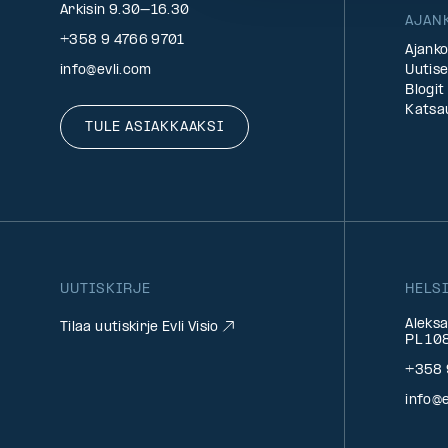
Arkisin 9.30–16.30
AJAN
+358 9 4766 9701
Ajanko
info@evli.com
Uutise
Blogit
Katsa
TULE ASIAKKAAKSI
UUTISKIRJE
HELS
Aleksa
Tilaa uutiskirje Evli Visio
PL 108
+358 
info@e