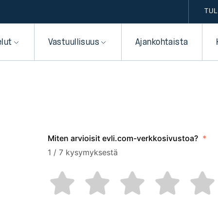
TUL
elut
Vastuullisuus
Ajankohtaista