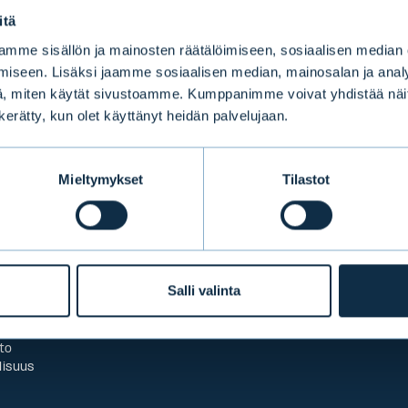
itä
mme sisällön ja mainosten räätälöimiseen, sosiaalisen median
iseen. Lisäksi jaamme sosiaalisen median, mainosalan ja analy
, miten käytät sivustoamme. Kumppanimme voivat yhdistää näitä t
n kerätty, kun olet käyttänyt heidän palvelujaan.
TUOTTEET & PALVELUT
Mieltymykset
Tilastot
asinformaatio
Private Banking
rjoituspalvelu
Instituutiovarainhoito
te
Digitaalinen varainhoito
lumaksut
Aurator varainhoito
siirto
Sijoitusrahastot
Salli valinta
 kysyttyä
Vaihtoehtorahastot
leblowing-ilmoituskanava
Strukturoidut sijoitus­ra
le
Corporate Finance (EN)
to
lisuus