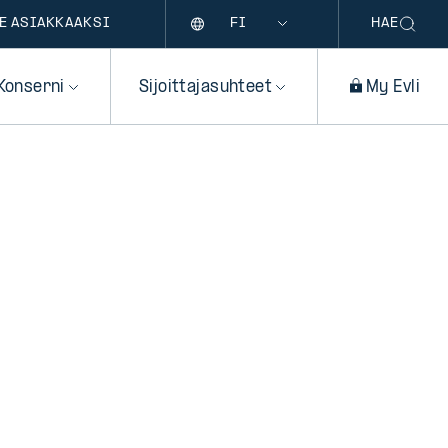
Kieli
E ASIAKKAAKSI
HAE
Konserni
Sijoittajasuhteet
My Evli