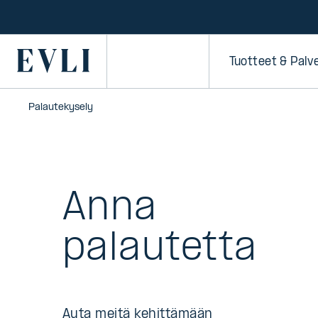
SIIRRY
SISÄLTÖÖN
Primary
Tuotteet & Palv
Palautekysely
Anna
palautetta
Auta meitä kehittämään