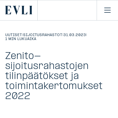
SIIRRY
SISÄLTÖÖN
Primary
Avaa
navi
UUTISET
|
SIJOITUSRAHASTOT
|
31.03.2023
|
1 MIN LUKUAIKA
Zenito-
sijoitusrahastojen
tilinpäätökset ja
toimintakertomukset
2022