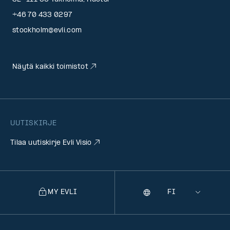
+46 70 433 0297
stockholm@evli.com
Näytä kaikki toimistot
UUTISKIRJE
Tilaa uutiskirje Evli Visio
MY EVLI
Kieli
Selecting
a
language