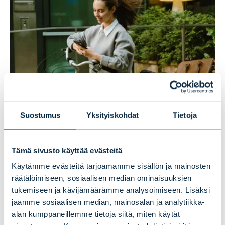
Suostumus
Yksityiskohdat
Tietoja
Uusi tutkimus paljastaa
suomalaisten sijoittajien suosikit:
Tämä sivusto käyttää evästeitä
osakkeet ja perinteiset rahastot
Käytämme evästeitä tarjoamamme sisällön ja mainosten
kärjessä, kryptot viimeisenä
räätälöimiseen, sosiaalisen median ominaisuuksien
tukemiseen ja kävijämäärämme analysoimiseen. Lisäksi
jaamme sosiaalisen median, mainosalan ja analytiikka-
UUTISET
|
SIJOITUSRAHASTOT
|
09.07.2026
alan kumppaneillemme tietoja siitä, miten käytät