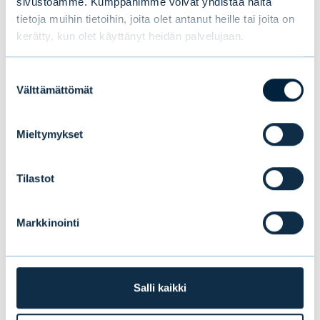
sivustoamme. Kumppanimme voivat yhdistää näitä
tietoja muihin tietoihin, joita olet antanut heille tai joita on
kerätty, kun olet käyttänyt heidän palvelujaan.
Suostumuksen
Välttämättömät
valinta
Mieltymykset
Tilastot
Evli valittiin Suomen parhaaksi
Markkinointi
yhteisövarainhoitajaksi jo 10. kerran
Kantar Prosperan tutkimuksessa
Salli kaikki
UUTISET
|
PALKINNOT
|
25.06.2026