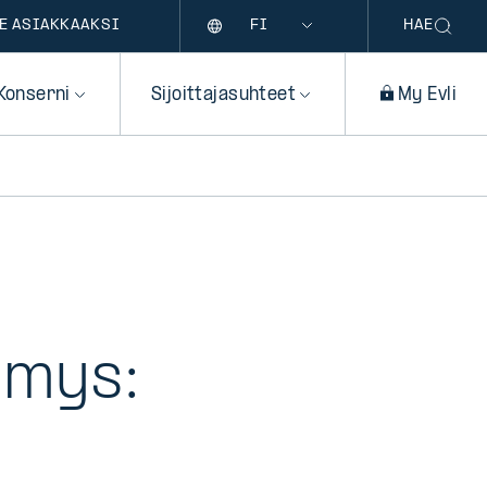
Kieli
E ASIAKKAAKSI
HAE
Konserni
Sijoittajasuhteet
My Evli
ymys: