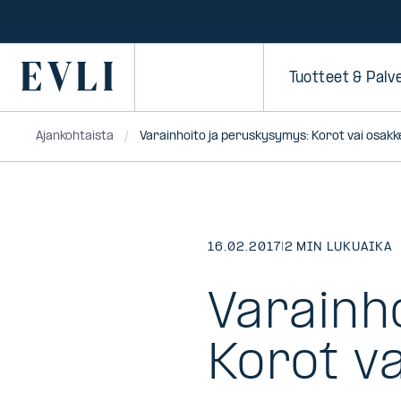
SIIRRY
SISÄLTÖÖN
Primary
Tuotteet & Palv
Ajankohtaista
Varainhoito ja peruskysymys: Korot vai osakk
16.02.2017
|
2 MIN LUKUAIKA
Varainh
Korot v