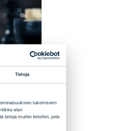
Tietoja
 ominaisuuksien tukemiseen
tiikka-alan
lmä?
ietoja muihin tietoihin, joita