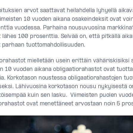
ituksien arvot saattavat heilahdella lyhyellä aikavä
Viimeisten 10 vuoden aikana osakeindeksit ovat voi
nttia vuodessa. Parhaina nousuvuosina markkinat
lähes 100 prosenttia. Selvää on, että pitkällä aika
t parhaan tuottomahdollisuuden.
orahastot mielletään usein erittäin vähäriskisiksi s
en 10 vuoden aikana obligaatiorahastot ovat tuott
ia. Korkotason noustessa obligaatiorahastojen tu
iseksi. Lähivuosina korkotason nousu nykyisestä o
öisempää kuin sen lasku. Viimeisten puolen vuo
iorahastot ovat menettäneet arvostaan noin 5 pros