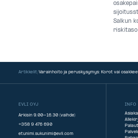
osakepai
sijoituss
Salkun k
riskitaso
Artikkelit
Varainhoito ja peruskysymys: Korot vai osakkee
EVLI OYJ
INFO
Asiak
Arkisin 9.00–16.30 (vaihde)
Alleki
+358 9 476 690
Palau
Palve
etunimi.sukunimi@evli.com