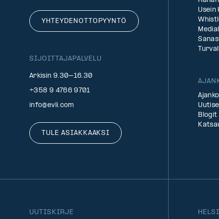
Rahan
Usein
Whist
YHTEYDENOTTOPYYNTÖ
Medial
Sanas
Turval
SIJOITTAJAPALVELU
Arkisin 9.30–16.30
AJAN
+358 9 4766 9701
Ajanko
info@evli.com
Uutise
Blogit
Katsa
TULE ASIAKKAAKSI
UUTISKIRJE
HELS