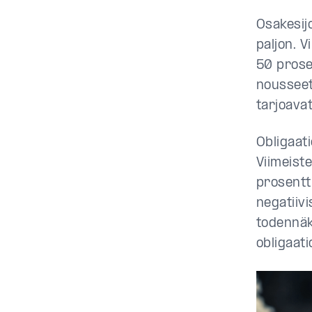
Osakesijo
paljon. 
50 prose
nousseet 
tarjoava
Obligaati
Viimeist
prosentt
negatiiv
todennäk
obligaat