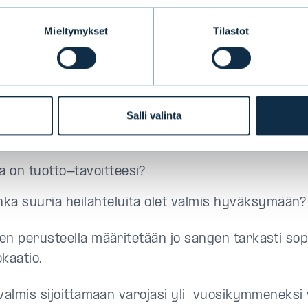
ittaja kuvittelee, että vähäriskisin salkku saadaan
alla kaikki varat obligaatiorahastoihin. Samaa logii
Mieltymykset
Tilastot
en esimerkiksi varainhoitoasiakkaan kannalta os
vat kaikkein riskipitoisinta vaihtoehtoa. Henkilöko
strategiaa päättäessä on tiedettävä vastaukset seu
iin:
Salli valinta
nka moneksi vuodeksi olet sijoittamassa?
ä on tuotto-tavoitteesi?
nka suuria heilahteluita olet valmis hyväksymään?
en perusteella määritetään jo sangen tarkasti sop
kaatio.
 valmis sijoittamaan varojasi yli vuosikymmeneksi 