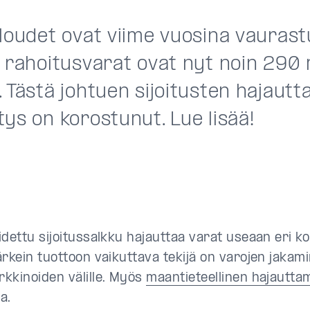
aloudet ovat viime vuosina vaurast
 rahoitusvarat ovat nyt noin 290 
 Tästä johtuen sijoitusten hajaut
ys on korostunut. Lue lisää!
idettu sijoitussalkku hajauttaa varat useaan eri k
ärkein tuottoon vaikuttava tekijä on varojen jakam
kkinoiden välille. Myös
maantieteellinen hajautta
a.