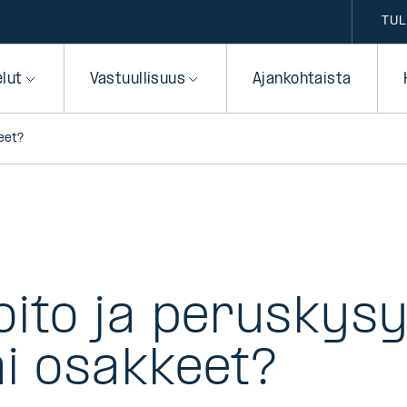
TUL
elut
Vastuullisuus
Ajankohtaista
eet?
oito ja peruskys
ai osakkeet?