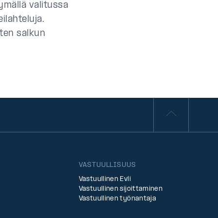
ymällä valitussa
ilahteluja.
uten salkun
VASTUULLISUUS
Vastuullinen Evli
Vastuullinen sijoittaminen
Vastuullinen työnantaja