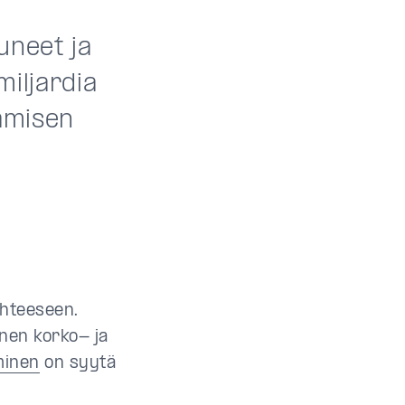
uneet ja
miljardia
tamisen
ohteeseen.
inen korko- ja
minen
on syytä