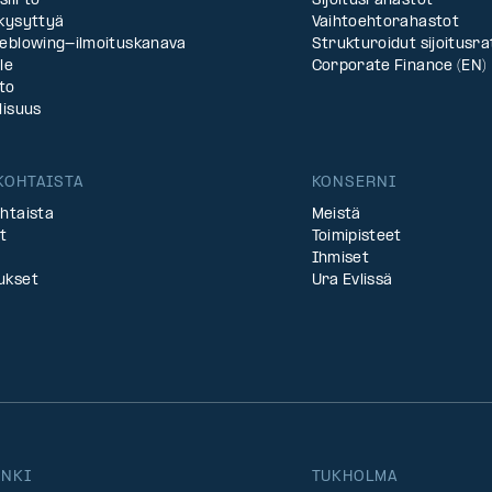
siirto
Sijoitusrahastot
 kysyttyä
Vaihtoehtorahastot
leblowing-ilmoituskanava
Strukturoidut sijoitus­ra
le
Corporate Finance (EN)
to
lisuus
KOHTAISTA
KONSERNI
htaista
Meistä
t
Toimipisteet
Ihmiset
ukset
Ura Evlissä
INKI
TUKHOLMA