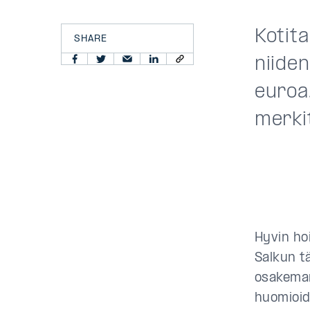
Kotit
SHARE
niiden
euroa.
merkit
Hyvin ho
Salkun t
osakemar
huomioid