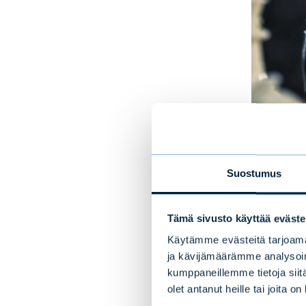
Suostumus
Tämä sivusto käyttää eväste
Käytämme evästeitä tarjoama
ja kävijämäärämme analysoim
Mikä
kumppaneillemme tietoja siitä
olet antanut heille tai joita o