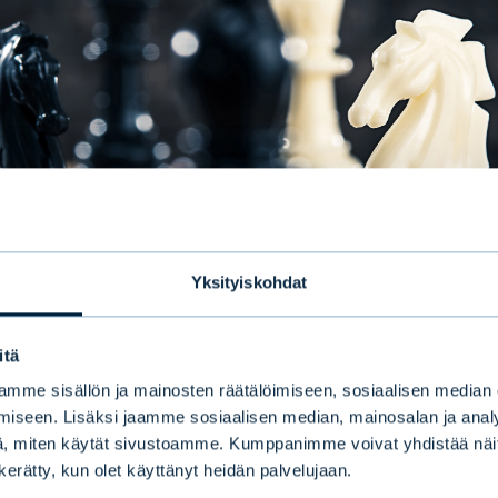
Yksityiskohdat
itä
mme sisällön ja mainosten räätälöimiseen, sosiaalisen median
iseen. Lisäksi jaamme sosiaalisen median, mainosalan ja analy
 on optimaalinen yhdiste
, miten käytät sivustoamme. Kumppanimme voivat yhdistää näitä t
n kerätty, kun olet käyttänyt heidän palvelujaan.