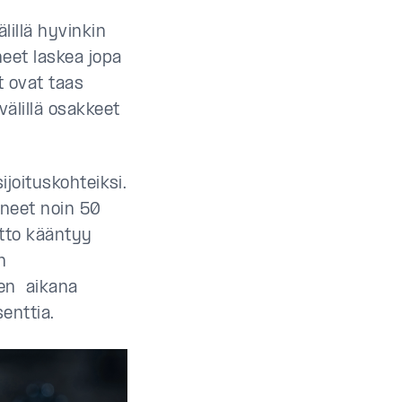
lillä hyvinkin
neet laskea jopa
 ovat taas
välillä osakkeet
ijoituskohteiksi.
aneet noin 50
otto kääntyy
n
den aikana
enttia.