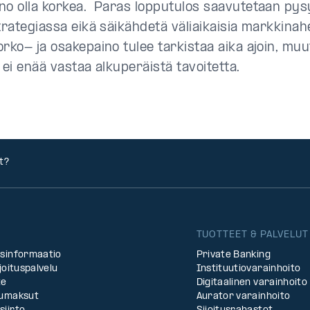
no olla korkea. Paras lopputulos saavutetaan pys
trategiassa eikä säikähdetä väliaikaisia markkinahe
orko- ja osakepaino tulee tarkistaa aika ajoin, mu
 ei enää vastaa alkuperäistä tavoitetta.
t?
TUOTTEET & PALVELUT
asinformaatio
Private Banking
rjoituspalvelu
Instituutiovarainhoito
te
Digitaalinen varainhoito
lumaksut
Aurator varainhoito