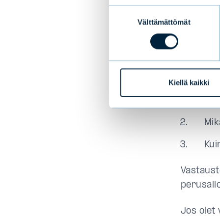
Moni sijo
Suostumuksen
sijoittam
Välttämättömät
valinta
noudatta
edustaisi
sijoitus
kysymyks
Kiellä kaikki
Kui
Mik
Kui
Vastaust
perusallo
Jos olet