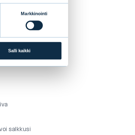
 aikaan
kkaa
Markkinointi
akerahastot
htaista
raaviin
Salli kaikki
iva
voi salkkusi