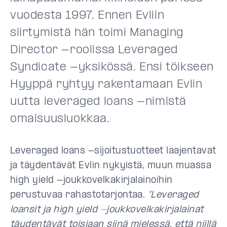
vuodesta 1997. Ennen Evliin
siirtymistä hän toimi Managing
Director -roolissa Leveraged
Syndicate -yksikössä. Ensi töikseen
Hyyppä ryhtyy rakentamaan Evlin
uutta leveraged loans -nimistä
omaisuusluokkaa.
Leveraged loans -sijoitustuotteet laajentavat
ja täydentävät Evlin nykyistä, muun muassa
high yield -joukkovelkakirjalainoihin
perustuvaa rahastotarjontaa.
”Leveraged
loansit ja high yield -joukkovelkakirjalainat
täydentävät toisiaan siinä mielessä, että niillä