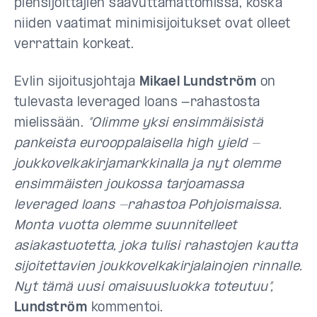
piensijoittajien saavuttamattomissa, koska
niiden vaatimat minimisijoitukset ovat olleet
verrattain korkeat.
Evlin sijoitusjohtaja
Mikael Lundström
on
tulevasta leveraged loans -rahastosta
mielissään.
”Olimme yksi ensimmäisistä
pankeista eurooppalaisella high yield -
joukkovelkakirjamarkkinalla ja nyt olemme
ensimmäisten joukossa tarjoamassa
leveraged loans -rahastoa Pohjoismaissa.
Monta vuotta olemme suunnitelleet
asiakastuotetta, joka tulisi rahastojen kautta
sijoitettavien joukkovelkakirjalainojen rinnalle.
Nyt tämä uusi omaisuusluokka toteutuu”,
Lundström
kommentoi.