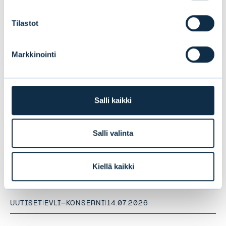
Tilastot
Markkinointi
Salli kaikki
Salli valinta
Evlin puolivuosikatsaus 1–6/2026:
Vakaata kasvua ensimmäisellä
vuosipuoliskolla
Kiellä kaikki
UUTISET
|
EVLI-KONSERNI
|
14.07.2026