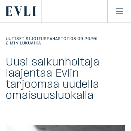
SIIRRY
SISÄLTÖÖN
Primary
Avaa
navi
UUTISET
|
SIJOITUSRAHASTOT
|
08.09.2020
|
2 MIN LUKUAIKA
Uusi salkunhoitaja
laajentaa Evlin
tarjoomaa uudella
omaisuusluokalla