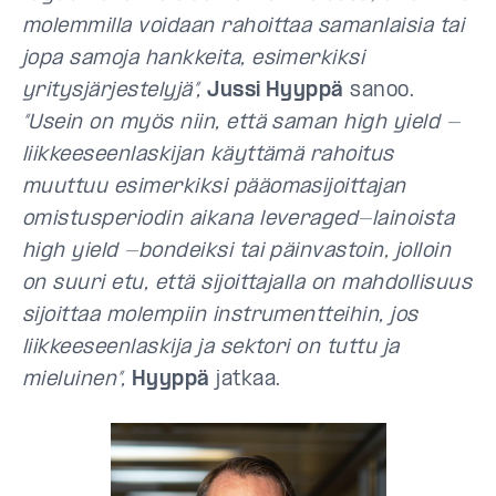
molemmilla voidaan rahoittaa samanlaisia tai
jopa samoja hankkeita, esimerkiksi
yritysjärjestelyjä”,
Jussi Hyyppä
sanoo.
“Usein on myös niin, että saman high yield -
liikkeeseenlaskijan käyttämä rahoitus
muuttuu esimerkiksi pääomasijoittajan
omistusperiodin aikana leveraged-lainoista
high yield -bondeiksi tai päinvastoin, jolloin
on suuri etu, että sijoittajalla on mahdollisuus
sijoittaa molempiin instrumentteihin, jos
liikkeeseenlaskija ja sektori on tuttu ja
mieluinen”,
Hyyppä
jatkaa.