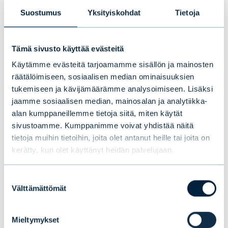
Suostumus
Yksityiskohdat
Tietoja
Mikael Lundström, sijoitusjohtaja, Evli-
Rahastoyhtiö Oy, p. +358 9 4766 9321,
Tämä sivusto käyttää evästeitä
mikael.lundstrom@evli.com
Käytämme evästeitä tarjoamamme sisällön ja mainosten
räätälöimiseen, sosiaalisen median ominaisuuksien
Jussi Hyyppä, Head of Loan Strategies, Evli-
tukemiseen ja kävijämäärämme analysoimiseen. Lisäksi
Rahastoyhtiö Oy, p.+358 44 242 9596,
jaamme sosiaalisen median, mainosalan ja analytiikka-
jussi.hyyppa@evli.com
alan kumppaneillemme tietoja siitä, miten käytät
sivustoamme. Kumppanimme voivat yhdistää näitä
tietoja muihin tietoihin, joita olet antanut heille tai joita on
kerätty, kun olet käyttänyt heidän palvelujaan.
Tämä saattaa myös
Suostumuksen
kiinnostaa sinua
Välttämättömät
valinta
Mieltymykset