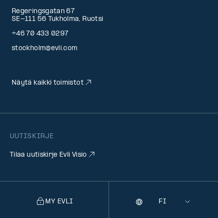
Regeringsgatan 67
SE-111 56 Tukholma, Ruotsi
+46 70 433 0297
stockholm@evli.com
Näytä kaikki toimistot
UUTISKIRJE
Tilaa uutiskirje Evli Visio
MY EVLI
Kieli
Selecting