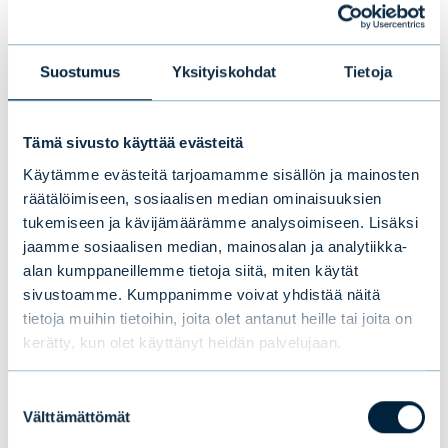
sijoituksistamme ja niiden vaikutuksista,
tavoitteenamme on tarjota asiakkaillemme
Suostumus
Yksityiskohdat
Tietoja
vastaavaa läpinäkyvyyttä heidän
sijoituksiinsa"
,
Lakkonen
toteaa.
Tämä sivusto käyttää evästeitä
Sekä Evli Green Corporate Bond -rahaston
Käytämme evästeitä tarjoamamme sisällön ja mainosten
ESG-raportti että allokaatio- ja
räätälöimiseen, sosiaalisen median ominaisuuksien
vaikuttavuusraportti löytyvät osoitteesta
tukemiseen ja kävijämäärämme analysoimiseen. Lisäksi
www.evli.com/esg-raportit
.
jaamme sosiaalisen median, mainosalan ja analytiikka-
alan kumppaneillemme tietoja siitä, miten käytät
Kiinnostuitko aiheesta, lue lisää:
sivustoamme. Kumppanimme voivat yhdistää näitä
tietoja muihin tietoihin, joita olet antanut heille tai joita on
kerätty, kun olet käyttänyt heidän palvelujaan.
Evli tuo markkinoille ensimmäisen vihreän
yrityslainarahastonsa
Suostumuksen
Välttämättömät
valinta
Milloin vihreä on aidosti vihreää?