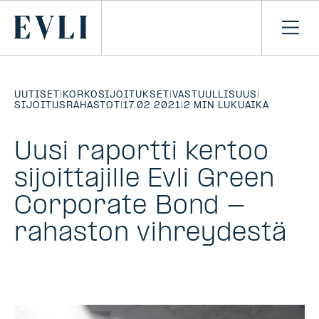
SIIRRY
SISÄLTÖÖN
Primary
Avaa
navi
UUTISET
|
KORKOSIJOITUKSET
|
VASTUULLISUUS
|
SIJOITUSRAHASTOT
|
17.02.2021
|
2 MIN LUKUAIKA
Uusi raportti kertoo
sijoittajille Evli Green
Corporate Bond -
rahaston vihreydestä