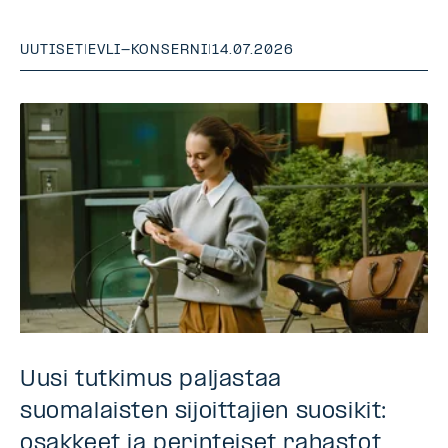
UUTISET
|
EVLI-KONSERNI
|
14.07.2026
Uusi tutkimus paljastaa
suomalaisten sijoittajien suosikit:
osakkeet ja perinteiset rahastot