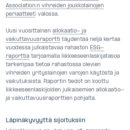
Association:n vihreiden joukkolainojen
periaatteet
) valossa.
Uusi vuosittainen
allokaatio- ja
vaikuttavuusraportti
täydentää neljä kertaa
vuodessa julkaistavaa rahaston
ESG-
raporttia
tarjoamalla liikkeeseenlaskijatasoa
tarkempaa tietoa rahastossa olevien
vihreiden yrityslainojen varojen käytöstä ja
vaikutuksista. Raportin tiedot on koottu
liikkeeseenlaskijoiden julkaisemien allokaatio-
ja vaikuttavuusraporttien pohjalta.
Läpinäkyvyyttä sijoituksiin