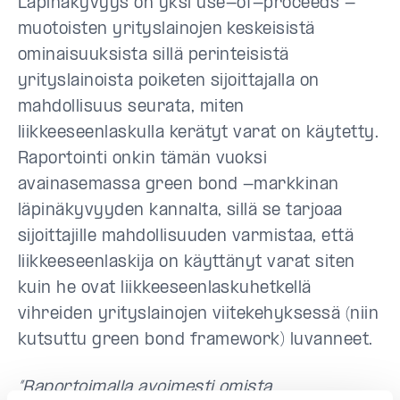
Läpinäkyvyys on yksi use-of-proceeds -
muotoisten yrityslainojen keskeisistä
ominaisuuksista sillä perinteisistä
yrityslainoista poiketen sijoittajalla on
mahdollisuus seurata, miten
liikkeeseenlaskulla kerätyt varat on käytetty.
Raportointi onkin tämän vuoksi
avainasemassa green bond -markkinan
läpinäkyvyyden kannalta, sillä se tarjoaa
sijoittajille mahdollisuuden varmistaa, että
liikkeeseenlaskija on käyttänyt varat siten
kuin he ovat liikkeeseenlaskuhetkellä
vihreiden yrityslainojen viitekehyksessä (niin
kutsuttu green bond framework) luvanneet.
”Raportoimalla avoimesti omista