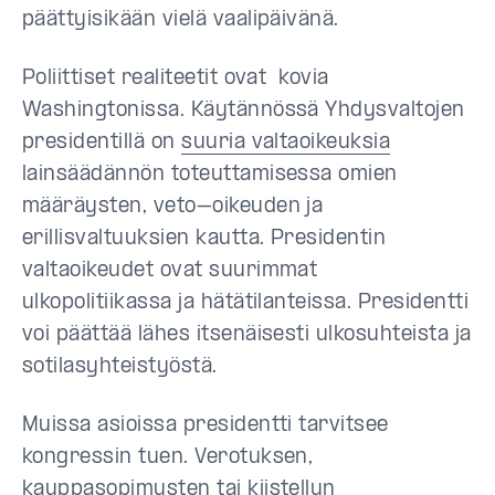
päättyisikään vielä vaalipäivänä.
Poliittiset realiteetit ovat kovia
Washingtonissa. Käytännössä Yhdysvaltojen
presidentillä on
suuria valtaoikeuksia
lainsäädännön toteuttamisessa omien
määräysten, veto–oikeuden ja
erillisvaltuuksien kautta. Presidentin
valtaoikeudet ovat suurimmat
ulkopolitiikassa ja hätätilanteissa. Presidentti
voi päättää lähes itsenäisesti ulkosuhteista ja
sotilasyhteistyöstä.
Muissa asioissa presidentti tarvitsee
kongressin tuen. Verotuksen,
kauppasopimusten tai kiistellyn