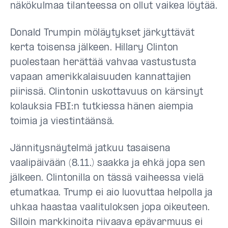
näkökulmaa tilanteessa on ollut vaikea löytää.
Donald Trumpin möläytykset järkyttävät
kerta toisensa jälkeen. Hillary Clinton
puolestaan herättää vahvaa vastustusta
vapaan amerikkalaisuuden kannattajien
piirissä. Clintonin uskottavuus on kärsinyt
kolauksia FBI:n tutkiessa hänen aiempia
toimia ja viestintäänsä.
Jännitysnäytelmä jatkuu tasaisena
vaalipäivään (8.11.) saakka ja ehkä jopa sen
jälkeen. Clintonilla on tässä vaiheessa vielä
etumatkaa. Trump ei aio luovuttaa helpolla ja
uhkaa haastaa vaalituloksen jopa oikeuteen.
Silloin markkinoita riivaava epävarmuus ei