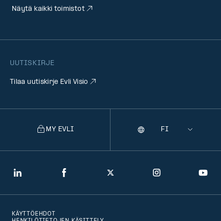
Näytä kaikki toimistot
UUTISKIRJE
Tilaa uutiskirje Evli Visio
MY EVLI
Kieli
Selecting
a
language
will
LinkedIn
Facebook
Twitter
Instagram
You
navigate
to
KÄYTTÖEHDOT
that
HENKILÖTIETOJEN KÄSITTELY