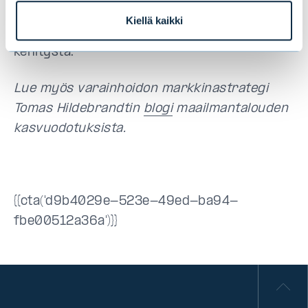
finanssikriisistä viimeiset kahdeksan vuotta.
Kiellä kaikki
Tuleva presidentti ei halua kääntää tätä
kehitystä.
Lue myös varainhoidon markkinastrategi
Tomas Hildebrandtin
blogi
maailmantalouden
kasvuodotuksista.
{{cta('d9b4029e-523e-49ed-ba94-
fbe00512a36a')}}