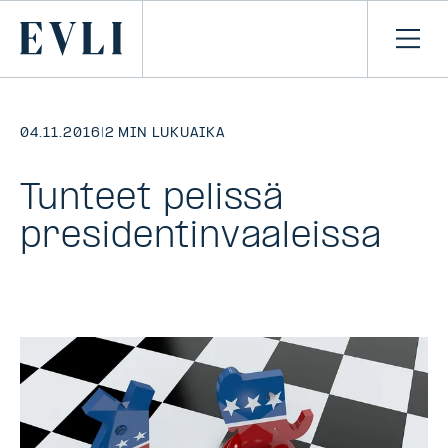
SIIRRY
SISÄLTÖÖN
Primary
Avaa
navi
04.11.2016
|
2 MIN LUKUAIKA
Tunteet pelissä
presidentinvaaleissa