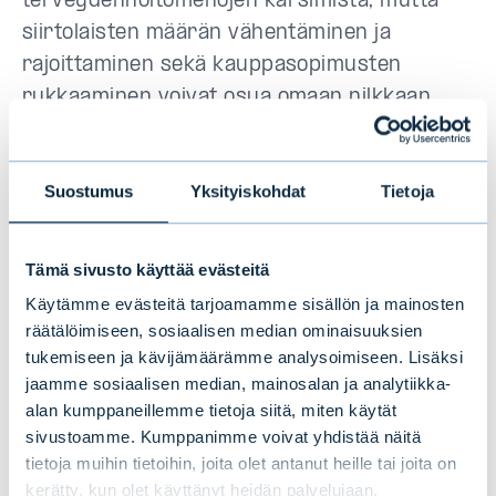
terveydenhoitomenojen karsimista, mutta
siirtolaisten määrän vähentäminen ja
rajoittaminen sekä kauppasopimusten
rukkaaminen voivat osua omaan nilkkaan.
Lisäksi Trumpin arvaamattomat lausunnot tai
toimet saattavat vaarantaa maan
Suostumus
Yksityiskohdat
Tietoja
ulkosuhteita.
Yksi nopeasti ajankohtaistuvista
Tämä sivusto käyttää evästeitä
taloudellisista kysymyksistä on liittovaltion
Käytämme evästeitä tarjoamamme sisällön ja mainosten
velkakatto, joka saavutetaan jälleen näillä
räätälöimiseen, sosiaalisen median ominaisuuksien
näkymin ensi maaliskuussa. Velkakattoa
tukemiseen ja kävijämäärämme analysoimiseen. Lisäksi
voidaan nostaa valtiovarainministeriön
jaamme sosiaalisen median, mainosalan ja analytiikka-
alan kumppaneillemme tietoja siitä, miten käytät
poikkeustoimin noin puoleksi vuodeksi.
sivustoamme. Kumppanimme voivat yhdistää näitä
Vaalien jälkeinen poliittinen asetelma saattaa
tietoja muihin tietoihin, joita olet antanut heille tai joita on
vaikuttaa olennaisesti velka- ja
kerätty, kun olet käyttänyt heidän palvelujaan.