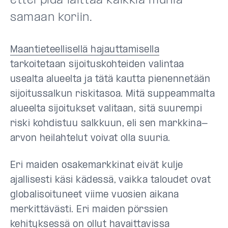
ettei pidä laittaa kaikkia munia
samaan koriin.
Maantieteellisellä hajauttamisella
tarkoitetaan sijoituskohteiden valintaa
usealta alueelta ja tätä kautta pienennetään
sijoitussalkun riskitasoa. Mitä suppeammalta
alueelta sijoitukset valitaan, sitä suurempi
riski kohdistuu salkkuun, eli sen markkina-
arvon heilahtelut voivat olla suuria.
Eri maiden osakemarkkinat eivät kulje
ajallisesti käsi kädessä, vaikka taloudet ovat
globalisoituneet viime vuosien aikana
merkittävästi. Eri maiden pörssien
kehityksessä on ollut havaittavissa