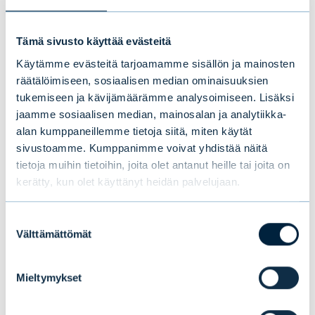
Aasian maat, Lähi-itä, Itä-Eurooppa, Afrikka
ja Latinalainen Amerikka.
Tämä sivusto käyttää evästeitä
Käytämme evästeitä tarjoamamme sisällön ja mainosten
Kehittyvissä maissa yhdistyy usein voimakas
räätälöimiseen, sosiaalisen median ominaisuuksien
talous- ja väestönkasvu. Kehittyville
tukemiseen ja kävijämäärämme analysoimiseen. Lisäksi
jaamme sosiaalisen median, mainosalan ja analytiikka-
markkinoille sijoittaminen on riskipitoisempi
alan kumppaneillemme tietoja siitä, miten käytät
ratkaisu, mutta osana hyvää hajautusta niillä
sivustoamme. Kumppanimme voivat yhdistää näitä
on paikkansa sijoittajan salkussa.
tietoja muihin tietoihin, joita olet antanut heille tai joita on
kerätty, kun olet käyttänyt heidän palvelujaan.
Suostumuksen
Juhana Jatila
Välttämättömät
valinta
apulaisjohtaja, Evli Oyj
juhana.jatila@evli.com
Mieltymykset