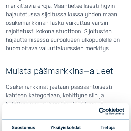
merkittäviä eroja. Maantieteellisesti hyvin
hajautetussa sijoitussalkussa yhden maan
osakemarkkinan lasku vaikuttaa varsin
rajoitetusti kokonaistuottoon. Sijoitusten
hajauttamisessa euroalueen ulkopuolelle on
huomioitava valuuttakurssien merkitys.
Muista päämarkkina-alueet
Osakemarkkinat jaetaan pääsääntöisesti
kahteen kategoriaan, kehittyneisiin ja
kehittyviin markkinoihin. Kehittyneisiin
markkinoihin luetaan USA, Eurooppa, Japani,
Australia sekä muutama muu Aasian valtio.
Suostumus
Yksityiskohdat
Tietoja
Kehittyviksi markkinoiksi luetaan useat