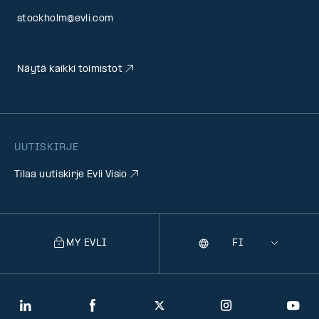
stockholm@evli.com
Näytä kaikki toimistot
UUTISKIRJE
Tilaa uutiskirje Evli Visio
MY EVLI
Kieli
Selecting
a
language
will
LinkedIn
Facebook
Twitter
Instagram
You