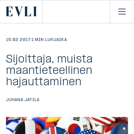
SIIRRY
SISÄLTÖÖN
Primary
Avaa
navi
15.02.2017
|
1 MIN LUKUAIKA
Sijoittaja, muista
maantieteellinen
hajauttaminen
JUHANA JATILA