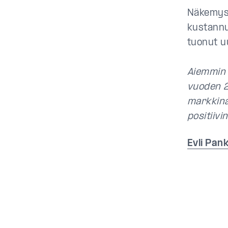
Näkemyst
kustannu
tuonut uu
Aiemmin 
vuoden 20
markkina
positiivi
Evli Pan