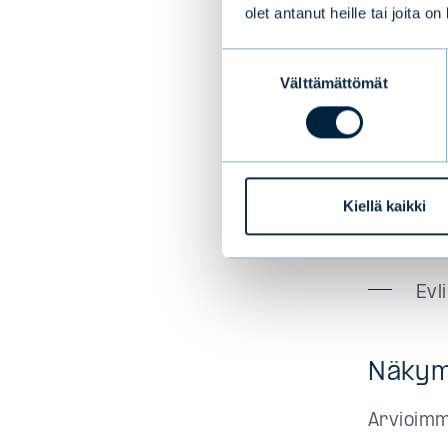
pro
olet antanut heille tai joita o
Suostumuksen
Välttämättömät
valinta
Tulos
Kon
eur
Kiellä kaikki
Kon
mil
Evl
Näkym
Arvioimm