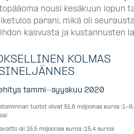
topääoma nousi kesäkuun lopun ta
liiketulos parani, mikä oli seuraust
aihdon kasvusta ja kustannusten l
OKSELLINEN KOLMAS
SINELJÄNNES
kehitys tammi-syyskuu 2020
ketoiminnan tuotot olivat 51,6 miljoonaa euroa (1-9
oa)
kevoitto oli 15,5 miljoonaa euroa (15,4 euroa)