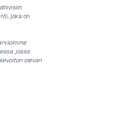
iivisiin
nti, joka on
 arvioimme
eessa, jossa
ikevoiton olevan