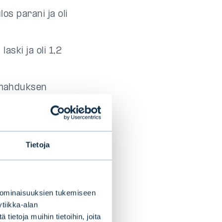
os parani ja oli
aski ja oli 1,2
omahduksen
roa), jonka
ni
äisesti 13,6
Tietoja
(0,47 euroa) ja
 ominaisuuksien tukemiseen
tiikka-alan
n oli 128
ietoja muihin tietoihin, joita