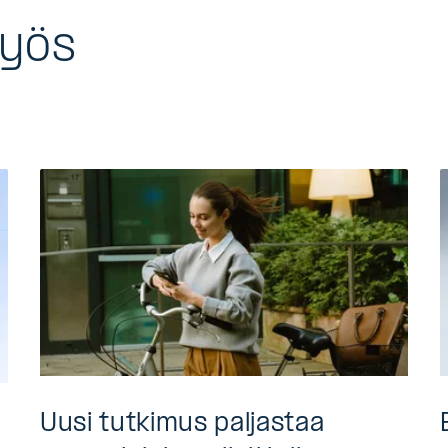
myös
a
Uusi tutkimus paljastaa