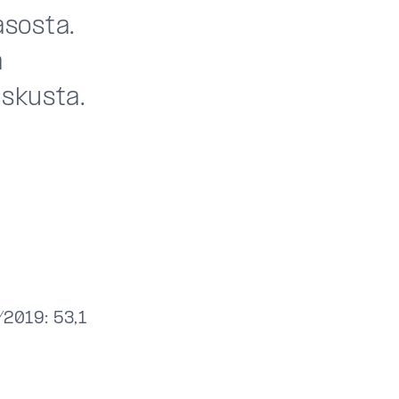
sosta.
a
askusta.
/2019: 53,1