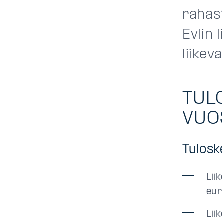
rahas
Evlin 
liikev
TUL
VUO
Tulos
Lii
eur
Lii