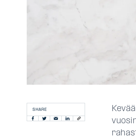
Kevää
SHARE
vuosi
rahas