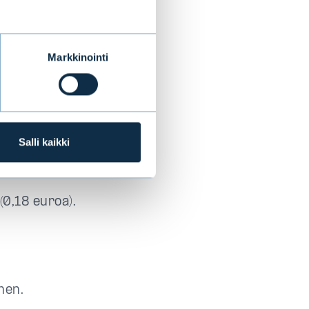
Markkinointi
roa (18,0 milj.
Salli kaikki
a euroa (5,9
(0,18 euroa).
nen.