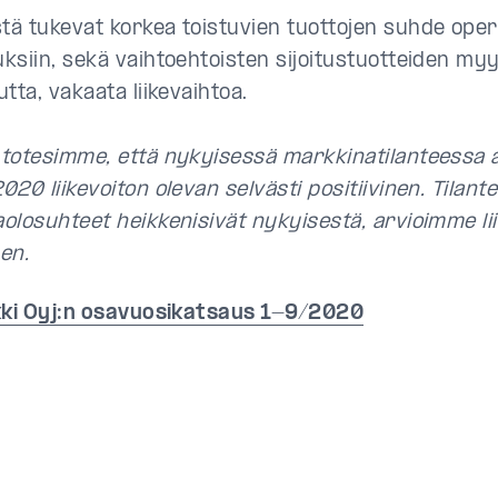
ä tukevat korkea toistuvien tuottojen suhde operat
ksiin, sekä vaihtoehtoisten sijoitustuotteiden myy
tta, vakaata liikevaihtoa.
totesimme, että nykyisessä markkinatilanteessa
20 liikevoiton olevan selvästi positiivinen. Tilant
olosuhteet heikkenisivät nykyisestä, arvioimme li
nen.
kki Oyj:n osavuosikatsaus 1-9/2020