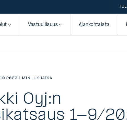
TUL
elut
Vastuullisuus
Ajankohtaista
.10.2020
|
1 MIN LUKUAIKA
kki Oyj:n
ikatsaus 1-9/2