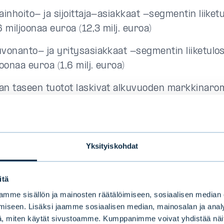
ainhoito- ja sijoittaja-asiakkaat -segmentin liiketul
6 miljoonaa euroa (12,3 milj. euroa)
vonanto- ja yritysasiakkaat -segmentin liiketulos l
joonaa euroa (1,6 milj. euroa)
n taseen tuotot laskivat alkuvuoden markkinar
rauksena ja olivat 1,0 miljoonaa euroa (3,2 milj. eu
tä Konsernitoiminnot-segmentin liiketulos heikke
linnoidut varat olivat syyskuun lopussa nettomäär
Yksityiskohdat
jardia euroa (13,6 euroa)
in laimennettu osakekohtainen tulos oli 0,46 euroa 
itä
n pääoman tuotto 19,8 prosenttia (21,1 %)
mme sisällön ja mainosten räätälöimiseen, sosiaalisen median
iseen. Lisäksi jaamme sosiaalisen median, mainosalan ja analy
stuvien tuottojen suhde operatiivisiin kustannuksii
, miten käytät sivustoamme. Kumppanimme voivat yhdistää näitä t