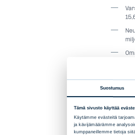
Var
15,
Neu
mil
Oma
seu
myö
Hal
Suostumus
mil
Evl
Tämä sivusto käyttää eväste
oma
Käytämme evästeitä tarjoama
ja kävijämäärämme analysoim
Toi
kumppaneillemme tietoja siitä