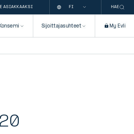
Kieli
E ASIAKKAAKSI
HAE
Konserni
Sijoittajasuhteet
My Evli
020