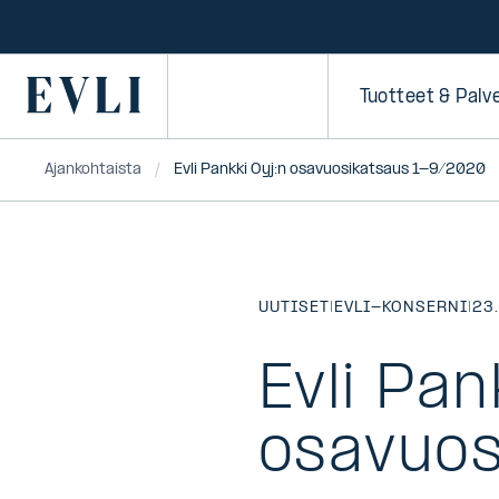
SIIRRY
SISÄLTÖÖN
Primary
Tuotteet & Palv
Ajankohtaista
Evli Pankki Oyj:n osavuosikatsaus 1-9/2020
UUTISET
|
EVLI-KONSERNI
|
23
Evli Pan
osavuos