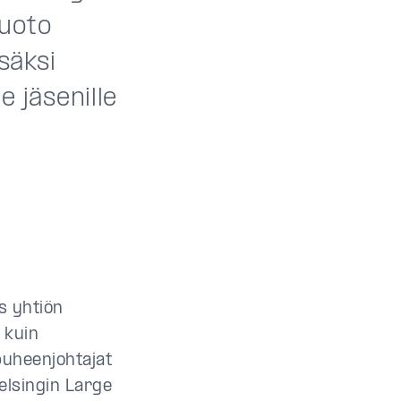
muoto
säksi
e jäsenille
s yhtiön
 kuin
puheenjohtajat
elsingin Large