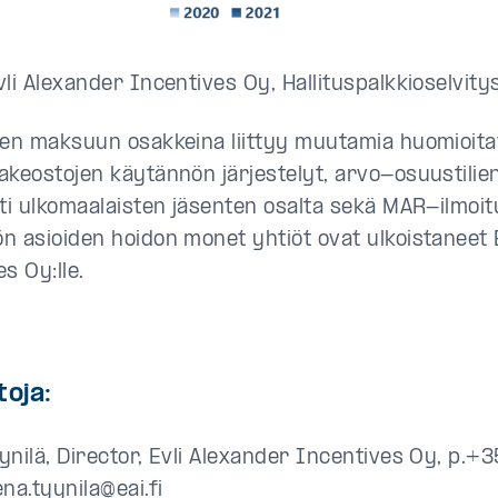
vli Alexander Incentives Oy, Hallituspalkkioselvit
den maksuun osakkeina liittyy muutamia huomioitav
akeostojen käytännön järjestelyt, arvo-osuustilie
sti ulkomaalaisten jäsenten osalta sekä MAR-ilmoit
n asioiden hoidon monet yhtiöt ovat ulkoistaneet 
s Oy:lle.
toja:
ynilä, Director, Evli Alexander Incentives Oy, p.+
na.tyynila@eai.fi