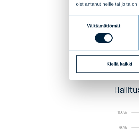
olet antanut heille tai joita o
pörssiyht
hallitus
Suostumuksen
palkitse
Välttämättömät
valinta
Hallitus
Suomalai
päälista
Kiellä kaikki
osakkein
Hallit