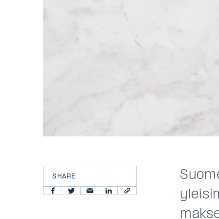
Suome
SHARE
yleisi
makset