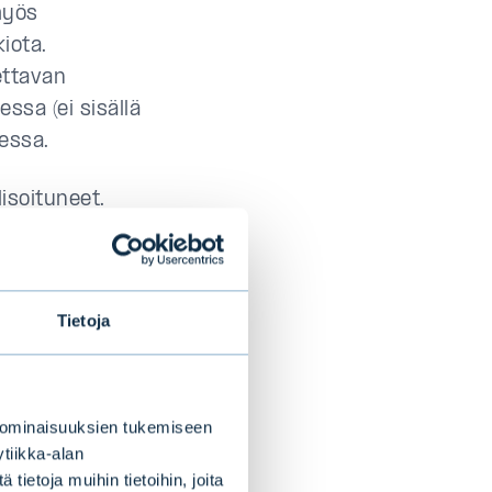
myös
iota.
ettavan
sa (ei sisällä
essa.
isoituneet.
Tietoja
le ja verrata
luyhtiöihin.
sältää
 ominaisuuksien tukemiseen
istatuista
tiikka-alan
sta
ietoja muihin tietoihin, joita