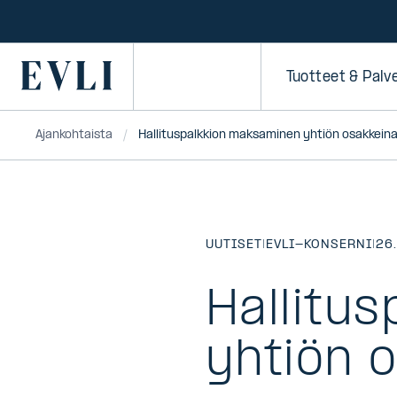
SIIRRY
SISÄLTÖÖN
Primary
Tuotteet & Palv
Ajankohtaista
Hallituspalkkion maksaminen yhtiön osakkeina
UUTISET
|
EVLI-KONSERNI
|
26
Hallitu
yhtiön 