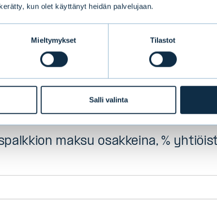
n kerätty, kun olet käyttänyt heidän palvelujaan.
iöistä. Tästä tietokannasta räätälöimme yrityksill
palkkioselvityksiä, joissa analysoimme kohdeyrityk
mista suhteessa valittuun vertailuryhmään.
Mieltymykset
Tilastot
palkkion maksaminen yhtiön osakkeina on yleistyny
sista Large Cap –yhtiöistä kaksi kolmasosaa ja ka
yhtiöistä noin puolet maksaa osan hallituspalkkios
Salli valinta
a.
uspalkkion maksu osakkeina, % yhtiöis