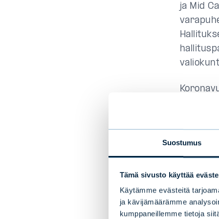
ja Mid C
varapuhe
Hallituk
hallitus
valiokun
Koronavu
Viime ke
hallitusp
Suostumus
Hallituk
hallitusp
Tämä sivusto käyttää eväste
Evli Alex
Käytämme evästeitä tarjoama
hallitust
ja kävijämäärämme analysoim
yrityksi
kumppaneillemme tietoja siitä