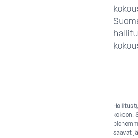
kokou
Suome
hallit
kokous
Hallitus
kokoon. 
pienemmä
saavat j