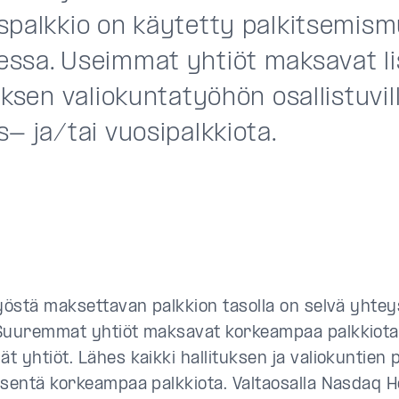
spalkkio on käytetty palkitsemis
ssa. Useimmat yhtiöt maksavat li
uksen valiokuntatyöhön osallistuvill
- ja/tai vuosipalkkiota.
työstä maksettavan palkkion tasolla on selvä yhtey
Suuremmat yhtiöt maksavat korkeampaa palkkiota
t yhtiöt. Lähes kaikki hallituksen ja valiokuntien 
äsentä korkeampaa palkkiota. Valtaosalla Nasdaq H