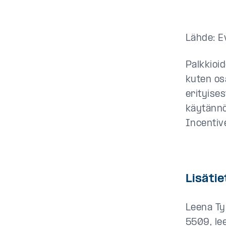
Lähde: E
Palkkioi
kuten os
erityise
käytännö
Incentive
Lisätie
Leena Ty
5509, lee