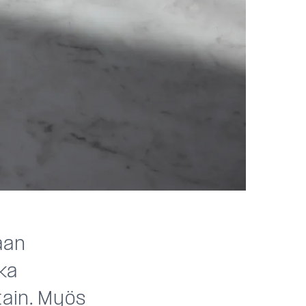
aan
oka
tain. Myös