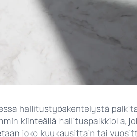
ssa hallitustyöskentelystä palkit
mmin kiinteällä hallituspalkkiolla, j
aan joko kuukausittain tai vuosit