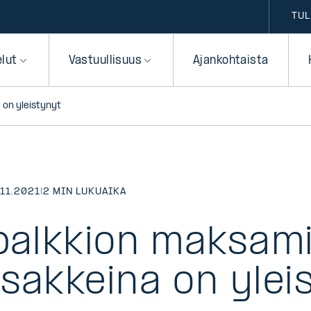
TUL
elut
Vastuullisuus
Ajankohtaista
 on yleistynyt
.11.2021
|
2 MIN LUKUAIKA
spalkkion maksam
osakkeina on ylei