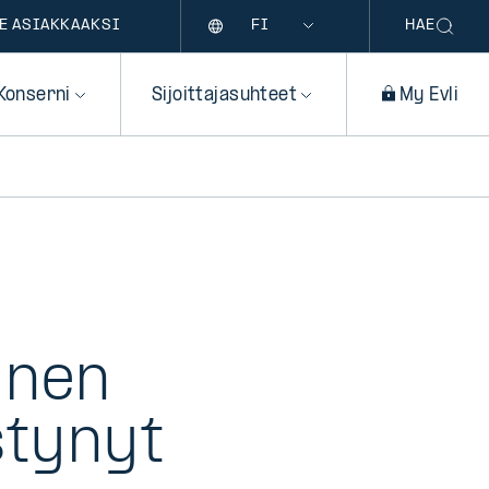
Kieli
E ASIAKKAAKSI
HAE
Konserni
Sijoittajasuhteet
My Evli
inen
stynyt