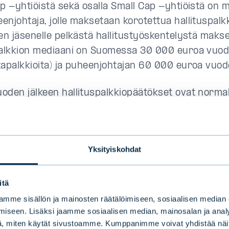
ap -yhtiöistä sekä osalla Small Cap -yhtiöistä on 
enjohtaja, jolle maksetaan korotettua hallituspalkk
sen jäsenelle pelkästä hallitustyöskentelystä maks
palkkion mediaani on Suomessa 30 000 euroa vuodes
tapalkkioita) ja puheenjohtajan 60 000 euroa vuod
oden jälkeen hallituspalkkiopäätökset ovat normal
vään yhtiökokouksissa noin 50 % yhtiöistä korotti
alkkioitaan ja keskimääräinen korotus oli noin 9 %.
Yksityiskohdat
sen palkkioesitys on hyvä perustella yhtiökokouksel
alkkioiden tasoa ja rakennetta relevantteihin vertai
itä
ander Incentives Oy:n hallituspalkkiotietokanta si
mme sisällön ja mainosten räätälöimiseen, sosiaalisen median
en ja valiokuntien palkkiotiedot kaikista Suomessa l
iseen. Lisäksi jaamme sosiaalisen median, mainosalan ja analy
stä sekä Ruotsin ja Tanskan suurista ja keskisuuri
, miten käytät sivustoamme. Kumppanimme voivat yhdistää näitä t