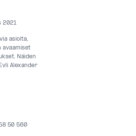
ys 2021
ia asioita,
n avaamiset
ukset. Näiden
Evli Alexander
358 50 560