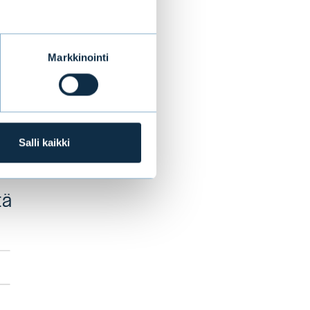
e
sen hallituksen
Markkinointi
t.
ikista
taan yhtiön
Salli kaikki
tä