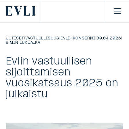
SIIRRY
SISÄLTÖÖN
Primary
Avaa
navi
UUTISET
|
VASTUULLISUUS
|
EVLI-KONSERNI
|
30.04.2026
|
2 MIN LUKUAIKA
Evlin vastuullisen
sijoittamisen
vuosikatsaus 2025 on
julkaistu