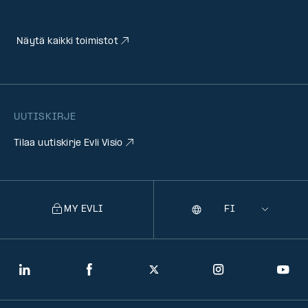
Näytä kaikki toimistot
UUTISKIRJE
Tilaa uutiskirje Evli Visio
MY EVLI
Kieli
Selecting
a
language
will
LinkedIn
Facebook
Twitter
Instagram
You
navigate