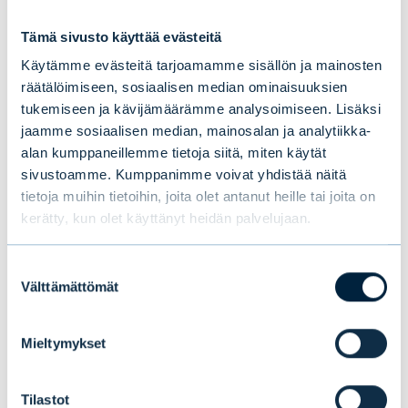
EVLIN VASTUULLISEN SIJOITTAMISEN
Tämä sivusto käyttää evästeitä
VUOSIKATSAUS 2025
Käytämme evästeitä tarjoamamme sisällön ja mainosten
räätälöimiseen, sosiaalisen median ominaisuuksien
tukemiseen ja kävijämäärämme analysoimiseen. Lisäksi
jaamme sosiaalisen median, mainosalan ja analytiikka-
Osana Evlin vuosikertomusta julkaistussa
alan kumppaneillemme tietoja siitä, miten käytät
sivustoamme. Kumppanimme voivat yhdistää näitä
yritysvastuuraportissa kerrotaan tarkempia
tietoja muihin tietoihin, joita olet antanut heille tai joita on
lukuja Evlin toiminnasta sekä vastuullisuuden
kerätty, kun olet käyttänyt heidän palvelujaan.
kehittämisestä vuonna 2025.
Suostumuksen
Välttämättömät
valinta
EVLI OYJ:N VUOSIKERTOMUS 2025
Mieltymykset
Tilastot
Lisätietoja: