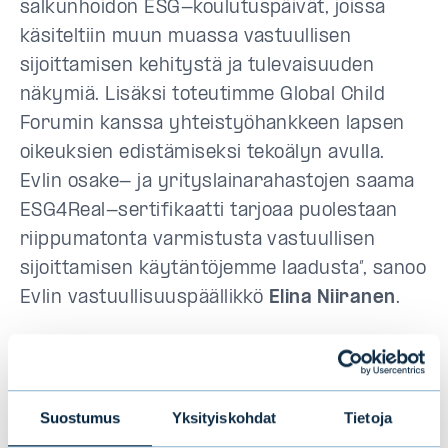
salkunhoidon ESG-koulutuspäivät, joissa
käsiteltiin muun muassa vastuullisen
sijoittamisen kehitystä ja tulevaisuuden
näkymiä. Lisäksi toteutimme Global Child
Forumin kanssa yhteistyöhankkeen lapsen
oikeuksien edistämiseksi tekoälyn avulla.
Evlin osake- ja yrityslainarahastojen saama
ESG4Real-sertifikaatti tarjoaa puolestaan
riippumatonta varmistusta vastuullisen
sijoittamisen käytäntöjemme laadusta”, sanoo
Evlin vastuullisuuspäällikkö
Elina Niiranen
.
Evlin toiminnasta vastuullisen sijoittamisen
saralla kerrotaan tarkemmin vastuullisen
sijoittamisen vuosikatsauksessa.
Suostumus
Yksityiskohdat
Tietoja