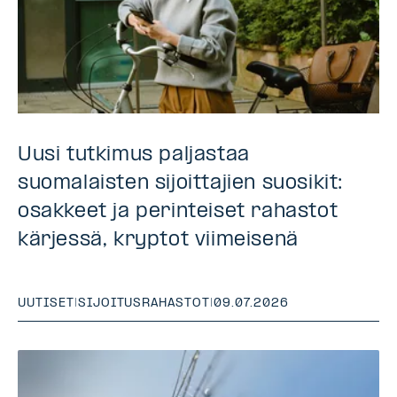
Uusi tutkimus paljastaa
suomalaisten sijoittajien suosikit:
osakkeet ja perinteiset rahastot
kärjessä, kryptot viimeisenä
UUTISET
|
SIJOITUSRAHASTOT
|
09.07.2026