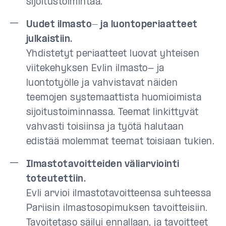
sijoitustoimintaa.
Uudet ilmasto- ja luontoperiaatteet
julkaistiin.
Yhdistetyt periaatteet luovat yhteisen
viitekehyksen Evlin ilmasto- ja
luontotyölle ja vahvistavat näiden
teemojen systemaattista huomioimista
sijoitustoiminnassa. Teemat linkittyvät
vahvasti toisiinsa ja työtä halutaan
edistää molemmat teemat toisiaan tukien.
Ilmastotavoitteiden väliarviointi
toteutettiin.
Evli arvioi ilmastotavoitteensa suhteessa
Pariisin ilmastosopimuksen tavoitteisiin.
Tavoitetaso säilyi ennallaan, ja tavoitteet