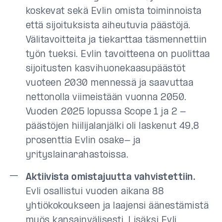
koskevat sekä Evlin omista toiminnoista
että sijoituksista aiheutuvia päästöjä.
Välitavoitteita ja tiekarttaa täsmennettiin
työn tueksi. Evlin tavoitteena on puolittaa
sijoitusten kasvihuonekaasupäästöt
vuoteen 2030 mennessä ja saavuttaa
nettonolla viimeistään vuonna 2050.
Vuoden 2025 lopussa Scope 1 ja 2 -
päästöjen hiilijalanjälki oli laskenut 49,8
prosenttia Evlin osake- ja
yrityslainarahastoissa.
Aktiivista omistajuutta vahvistettiin.
Evli osallistui vuoden aikana 88
yhtiökokoukseen ja laajensi äänestämistä
myös kansainvälisesti. Lisäksi Evli