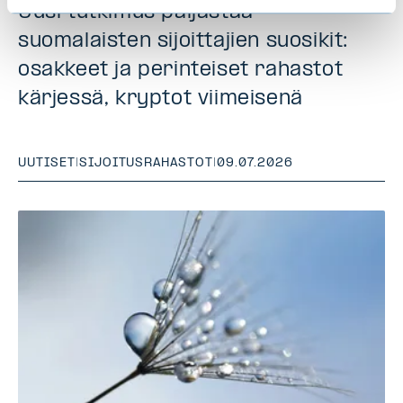
Uusi tutkimus paljastaa
suomalaisten sijoittajien suosikit:
osakkeet ja perinteiset rahastot
kärjessä, kryptot viimeisenä
UUTISET
|
SIJOITUSRAHASTOT
|
09.07.2026