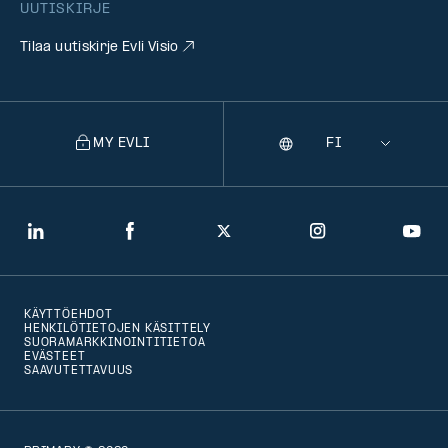
UUTISKIRJE
Tilaa uutiskirje Evli Visio
MY EVLI
Kieli
Selecting
a
language
will
LinkedIn
Facebook
Twitter
Instagram
You
navigate
to
KÄYTTÖEHDOT
that
HENKILÖTIETOJEN KÄSITTELY
SUORAMARKKINOINTITIETOA
version
EVÄSTEET
SAAVUTETTAVUUS
of
the
page