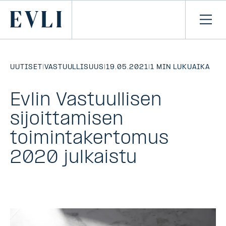
SIIRRY
SISÄLTÖÖN
Primary
Avaa
navi
UUTISET
|
VASTUULLISUUS
|
19.05.2021
|
1 MIN LUKUAIKA
Evlin Vastuullisen
sijoittamisen
toimintakertomus
2020 julkaistu