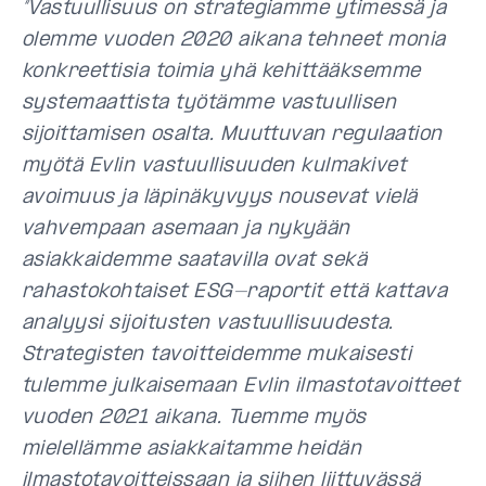
“Vastuullisuus on strategiamme ytimessä ja
olemme vuoden 2020 aikana tehneet monia
konkreettisia toimia yhä kehittääksemme
systemaattista työtämme vastuullisen
sijoittamisen osalta. Muuttuvan regulaation
myötä Evlin vastuullisuuden kulmakivet
avoimuus ja läpinäkyvyys nousevat vielä
vahvempaan asemaan ja nykyään
asiakkaidemme saatavilla ovat sekä
rahastokohtaiset ESG-raportit että kattava
analyysi sijoitusten vastuullisuudesta.
Strategisten tavoitteidemme mukaisesti
tulemme julkaisemaan Evlin ilmastotavoitteet
vuoden 2021 aikana. Tuemme myös
mielellämme asiakkaitamme heidän
ilmastotavoitteissaan ja siihen liittyvässä