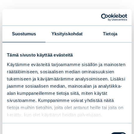
Tämä saattaa myös
kiinnostaa sinua
Suostumus
Yksityiskohdat
Tietoja
Tämä sivusto käyttää evästeitä
Käytämme evästeitä tarjoamamme sisällön ja mainosten
räätälöimiseen, sosiaalisen median ominaisuuksien
tukemiseen ja kävijämäärämme analysoimiseen. Lisäksi
jaamme sosiaalisen median, mainosalan ja analytiikka-
alan kumppaneillemme tietoja siitä, miten käytät
sivustoamme. Kumppanimme voivat yhdistää näitä
tietoja muihin tietoihin, joita olet antanut heille tai joita on
kerätty, kun olet käyttänyt heidän palvelujaan.
Suostumuksen
Evlin puolivuosikatsaus 1–6/2026: