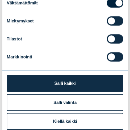
Välttämättömät
valinta
Vakaata kasvua ensimmäisellä
vuosipuoliskolla
Mieltymykset
UUTISET
|
EVLI-KONSERNI
|
14.07.2026
Tilastot
Markkinointi
Salli kaikki
Salli valinta
Kiellä kaikki