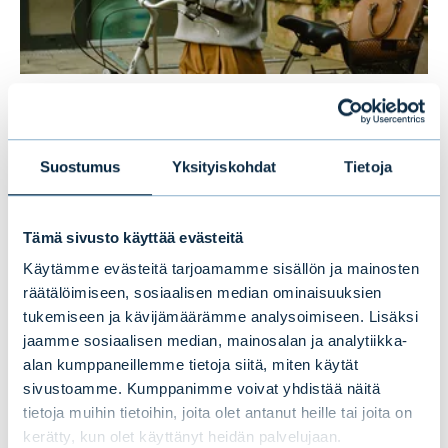
Uusi tutkimus paljastaa
suomalaisten sijoittajien suosikit:
Suostumus
Yksityiskohdat
Tietoja
osakkeet ja perinteiset rahastot
kärjessä, kryptot viimeisenä
Tämä sivusto käyttää evästeitä
Käytämme evästeitä tarjoamamme sisällön ja mainosten
UUTISET
|
SIJOITUSRAHASTOT
|
09.07.2026
räätälöimiseen, sosiaalisen median ominaisuuksien
tukemiseen ja kävijämäärämme analysoimiseen. Lisäksi
jaamme sosiaalisen median, mainosalan ja analytiikka-
alan kumppaneillemme tietoja siitä, miten käytät
sivustoamme. Kumppanimme voivat yhdistää näitä
tietoja muihin tietoihin, joita olet antanut heille tai joita on
kerätty, kun olet käyttänyt heidän palvelujaan.