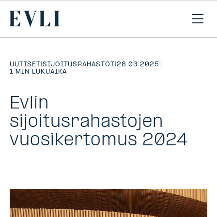
SIIRRY
SISÄLTÖÖN
Primary
Avaa
navi
UUTISET
|
SIJOITUSRAHASTOT
|
28.03.2025
|
1 MIN LUKUAIKA
Evlin
sijoitusrahastojen
vuosikertomus 2024