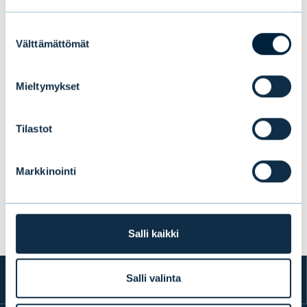
Suostumuksen
Välttämättömät
valinta
Mieltymykset
Evli valittiin Suomen parhaaksi
Tilastot
yhteisövarainhoitajaksi jo 10. kerran
Kantar Prosperan tutkimuksessa
Markkinointi
UUTISET
|
PALKINNOT
|
25.06.2026
Salli kaikki
Salli valinta