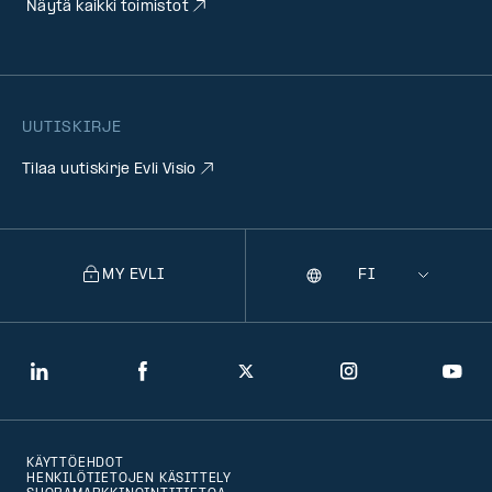
Näytä kaikki toimistot
UUTISKIRJE
Tilaa uutiskirje Evli Visio
MY EVLI
Kieli
Selecting
a
language
will
LinkedIn
Facebook
Twitter
Instagram
You
navigate
to
KÄYTTÖEHDOT
that
HENKILÖTIETOJEN KÄSITTELY