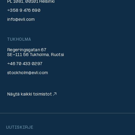
PL 1081, 00101 Helsinki
+358 9 476 690
info@evli.com
TUKHOLMA
Regeringsgatan 67
SE-111 56 Tukholma, Ruotsi
+46 70 433 0297
stockholm@evli.com
Näytä kaikki toimistot
UUTISKIRJE