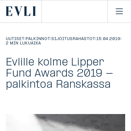
SIIRRY
SISÄLTÖÖN
Primary
Avaa
navi
UUTISET
|
PALKINNOT
|
SIJOITUSRAHASTOT
|
15.04.2019
|
2 MIN LUKUAIKA
Evlille kolme Lipper
Fund Awards 2019 -
palkintoa Ranskassa