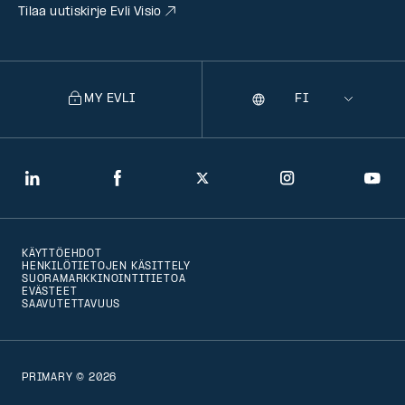
Tilaa uutiskirje Evli Visio
MY EVLI
Kieli
Selecting
a
language
will
LinkedIn
Facebook
Twitter
Instagram
You
navigate
to
KÄYTTÖEHDOT
that
HENKILÖTIETOJEN KÄSITTELY
SUORAMARKKINOINTITIETOA
version
EVÄSTEET
SAAVUTETTAVUUS
of
the
page
PRIMARY © 2026