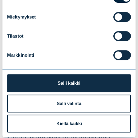
Tämä saattaa myös
Mieltymykset
kiinnostaa sinua
Tilastot
Markkinointi
Salli kaikki
Salli valinta
Kiellä kaikki
Evlin puolivuosikatsaus 1–6/2026:
Vakaata kasvua ensimmäisellä