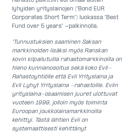
Rahasto palkittiin euromääräisten
lyhyiden yrityslainojen (”Bond EUR
Corporates Short Term”) luokassa ”Best
Fund over 5 years” -palkinnolla.
”Tunnustuksien saaminen Saksan
markkinoiden lisäksi myös Ranskan
kovin kilpailutuilla rahastomarkkinoilla on
hieno kunnianosoitus sekä koko Evli-
Rahastoyhtiölle että Evli Yrityslaina ja
Evli Lyhyt Yrityslaina -rahastoille. Evlin
yrityslaina-osaamisen juuret ulottuvat
vuoteen 1999, jolloin myös toiminta
Euroopan joukkolainamarkkinoilla
kehittyi. Tästä lähtien Evli on
systemaattisesti kehittänyt