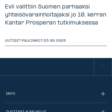
Evli valittiin Suomen parhaaksi
yhteisövarainhoitajaksi jo 10. kerran
Kantar Prosperan tutkimuksessa
UUTISET
|
PALKINNOT
|
25.06.2026
INFO