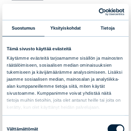
Lisätietoa:
Suostumus
Yksityiskohdat
Tietoja
Mikael Lundström, sijoitusjohtaja, Evli-
Rahastoyhtiö Oy, p. +358 9 4766 9321
Tämä sivusto käyttää evästeitä
Käytämme evästeitä tarjoamamme sisällön ja mainosten
räätälöimiseen, sosiaalisen median ominaisuuksien
tukemiseen ja kävijämäärämme analysoimiseen. Lisäksi
jaamme sosiaalisen median, mainosalan ja analytiikka-
alan kumppaneillemme tietoja siitä, miten käytät
sivustoamme. Kumppanimme voivat yhdistää näitä
tietoja muihin tietoihin, joita olet antanut heille tai joita on
kerätty, kun olet käyttänyt heidän palvelujaan.
Suostumuksen
Välttämättömät
valinta