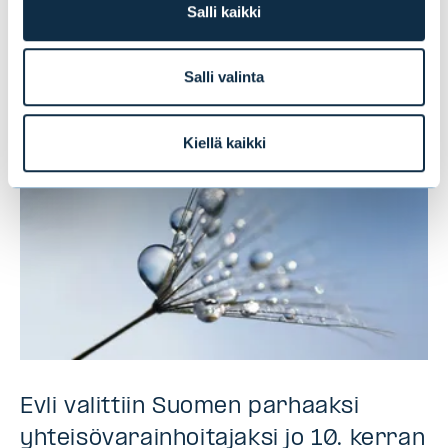
kärjessä, kryptot viimeisenä
Salli kaikki
Salli valinta
UUTISET
|
SIJOITUSRAHASTOT
|
09.07.2026
Kiellä kaikki
Evli valittiin Suomen parhaaksi
yhteisövarainhoitajaksi jo 10. kerran