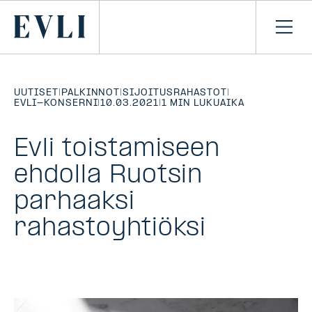
SIIRRY
SISÄLTÖÖN
Primary
Avaa
navi
UUTISET
|
PALKINNOT
|
SIJOITUSRAHASTOT
|
EVLI-KONSERNI
|
10.03.2021
|
1 MIN LUKUAIKA
Evli toistamiseen
ehdolla Ruotsin
parhaaksi
rahastoyhtiöksi