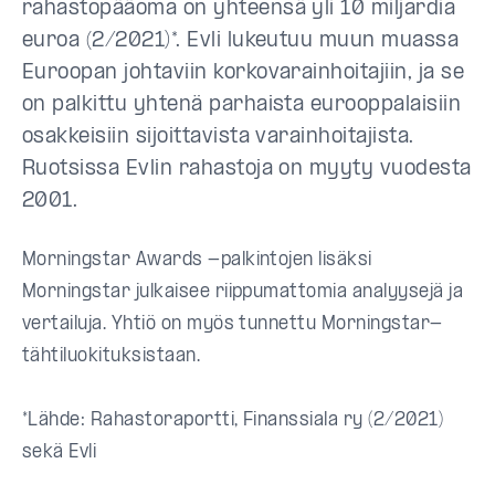
rahastopääoma on yhteensä yli 10 miljardia
euroa (2/2021)*. Evli lukeutuu muun muassa
Euroopan johtaviin korkovarainhoitajiin, ja se
on palkittu yhtenä parhaista eurooppalaisiin
osakkeisiin sijoittavista varainhoitajista.
Ruotsissa Evlin rahastoja on myyty vuodesta
2001.
Morningstar Awards -palkintojen lisäksi
Morningstar julkaisee riippumattomia analyysejä ja
vertailuja. Yhtiö on myös tunnettu Morningstar-
tähtiluokituksistaan.
*Lähde: Rahastoraportti, Finanssiala ry (2/2021)
sekä Evli