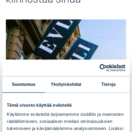
kiinnostaa sinua
Suostumus
Yksityiskohdat
Tietoja
Evlin puolivuosikatsaus 1–6/2026:
Tämä sivusto käyttää evästeitä
Vakaata kasvua ensimmäisellä
Käytämme evästeitä tarjoamamme sisällön ja mainosten
vuosipuoliskolla
räätälöimiseen, sosiaalisen median ominaisuuksien
tukemiseen ja kävijämäärämme analysoimiseen. Lisäksi