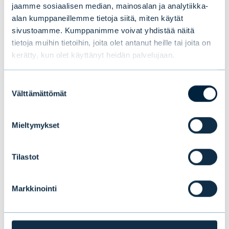
jaamme sosiaalisen median, mainosalan ja analytiikka-
UUTISET
|
EVLI-KONSERNI
|
14.07.2026
alan kumppaneillemme tietoja siitä, miten käytät
sivustoamme. Kumppanimme voivat yhdistää näitä
tietoja muihin tietoihin, joita olet antanut heille tai joita on
kerätty, kun olet käyttänyt heidän palvelujaan.
Suostumuksen
Välttämättömät
valinta
Mieltymykset
Tilastot
Uusi tutkimus paljastaa
Markkinointi
suomalaisten sijoittajien suosikit:
osakkeet ja perinteiset rahastot