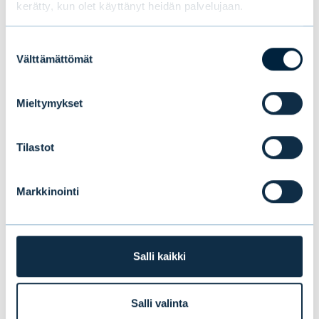
kerätty, kun olet käyttänyt heidän palvelujaan.
Suostumuksen
Välttämättömät
valinta
Mieltymykset
Uusi tutkimus paljastaa
suomalaisten sijoittajien suosikit:
Tilastot
osakkeet ja perinteiset rahastot
kärjessä, kryptot viimeisenä
Markkinointi
UUTISET
|
SIJOITUSRAHASTOT
|
09.07.2026
Salli kaikki
Salli valinta