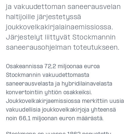
ja vakuudettoman saneerausvelan
haltijoille järjestetyssä
joukkovelkakirjalainaemissiossa.
Järjestelyt liittyvät Stockmannin
saneerausohjelman toteutukseen.
Osakeannissa 72,2 miljoonaa euroa
Stockmannin vakuudettomasta
saneerausvelasta ja hybridilainavelasta
konvertointiin yhtiön osakkeiksi.
Joukkovelkakirjaemissiossa merkittiin uusia
vakuudellisia joukkovelkakirjoja yhteensä
noin 66,1 miljoonan euron määrästä.