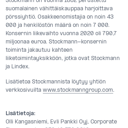
Stockmann on vuonna 1862 perustettu
suomalainen vähittäiskauppaa harjoittava
pörssiyhtiö. Osakkeenomistajia on noin 43
000 ja henkilöstön määrä on noin 7 000.
Konsernin liikevaihto vuonna 2020 oli 790,7
miljoonaa euroa. Stockmann-konsernin
toiminta jakautuu kahteen
liiketoimintayksikköön, jotka ovat Stockmann
ja Lindex.
Lisätietoa Stockmannista löytyy yhtiön
verkkosivuilta
www.stockmanngroup.com
.
Lisätietoja:
Olli Kangasniemi, Evli Pankki Oyj, Corporate