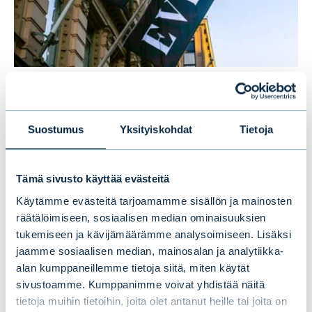
Evlin puolivuosikatsaus 1–6/2026:
Vakaata kasvua ensimmäisellä
Suostumus
Yksityiskohdat
Tietoja
vuosipuoliskolla
Tämä sivusto käyttää evästeitä
UUTISET
|
EVLI-KONSERNI
|
14.07.2026
Käytämme evästeitä tarjoamamme sisällön ja mainosten
räätälöimiseen, sosiaalisen median ominaisuuksien
tukemiseen ja kävijämäärämme analysoimiseen. Lisäksi
jaamme sosiaalisen median, mainosalan ja analytiikka-
alan kumppaneillemme tietoja siitä, miten käytät
sivustoamme. Kumppanimme voivat yhdistää näitä
tietoja muihin tietoihin, joita olet antanut heille tai joita on