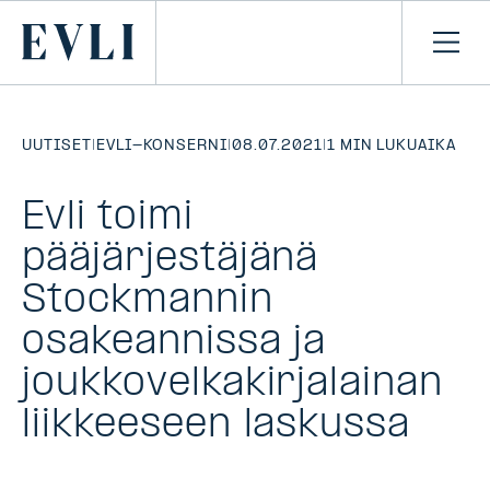
SIIRRY
SISÄLTÖÖN
Primary
Avaa
navi
UUTISET
|
EVLI-KONSERNI
|
08.07.2021
|
1 MIN LUKUAIKA
Evli toimi
pääjärjestäjänä
Stockmannin
osakeannissa ja
joukkovelkakirjalainan
liikkeeseen laskussa