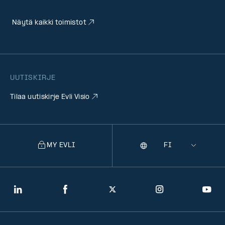
Näytä kaikki toimistot
UUTISKIRJE
Tilaa uutiskirje Evli Visio
MY EVLI
Kieli
Selecting
a
language
will
LinkedIn
Facebook
Twitter
Instagram
You
navigate
to