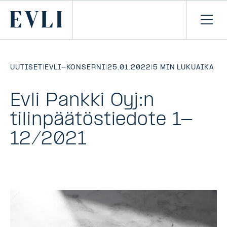
SIIRRY
SISÄLTÖÖN
Primary
Avaa
navi
UUTISET
|
EVLI-KONSERNI
|
25.01.2022
|
5 MIN LUKUAIKA
Evli Pankki Oyj:n
tilinpäätöstiedote 1-
12/2021