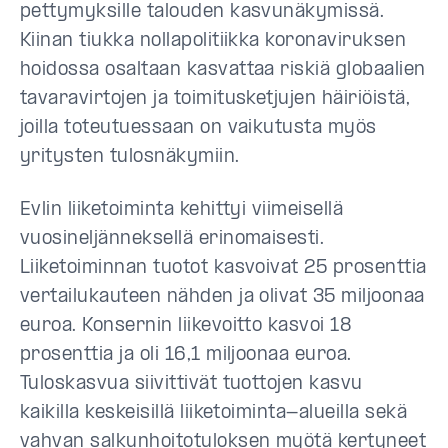
pettymyksille talouden kasvunäkymissä.
Kiinan tiukka nollapolitiikka koronaviruksen
hoidossa osaltaan kasvattaa riskiä globaalien
tavaravirtojen ja toimitusketjujen häiriöistä,
joilla toteutuessaan on vaikutusta myös
yritysten tulosnäkymiin.
Evlin liiketoiminta kehittyi viimeisellä
vuosineljänneksellä erinomaisesti.
Liiketoiminnan tuotot kasvoivat 25 prosenttia
vertailukauteen nähden ja olivat 35 miljoonaa
euroa. Konsernin liikevoitto kasvoi 18
prosenttia ja oli 16,1 miljoonaa euroa.
Tuloskasvua siivittivät tuottojen kasvu
kaikilla keskeisillä liiketoiminta-alueilla sekä
vahvan salkunhoitotuloksen myötä kertyneet