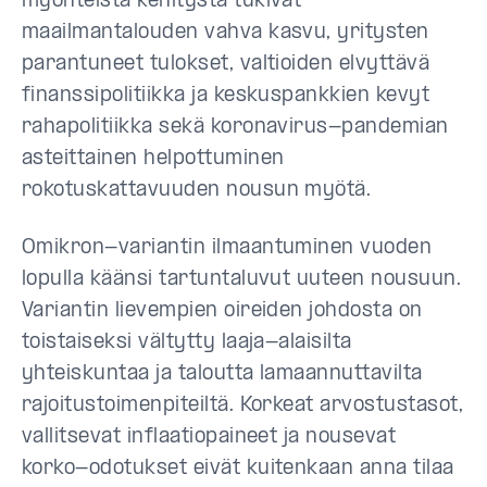
myönteistä kehitystä tukivat
maailmantalouden vahva kasvu, yritysten
parantuneet tulokset, valtioiden elvyttävä
finanssipolitiikka ja keskuspankkien kevyt
rahapolitiikka sekä koronavirus-pandemian
asteittainen helpottuminen
rokotuskattavuuden nousun myötä.
Omikron-variantin ilmaantuminen vuoden
lopulla käänsi tartuntaluvut uuteen nousuun.
Variantin lievempien oireiden johdosta on
toistaiseksi vältytty laaja-alaisilta
yhteiskuntaa ja taloutta lamaannuttavilta
rajoitustoimenpiteiltä. Korkeat arvostustasot,
vallitsevat inflaatiopaineet ja nousevat
korko-odotukset eivät kuitenkaan anna tilaa