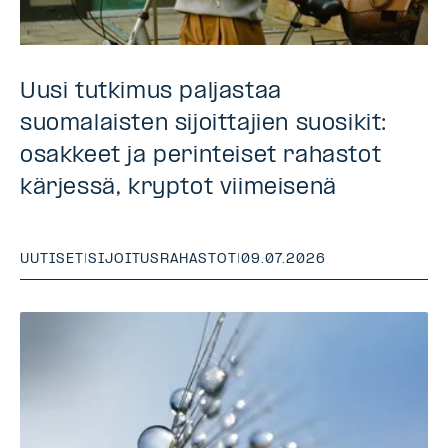
Uusi tutkimus paljastaa
suomalaisten sijoittajien suosikit:
osakkeet ja perinteiset rahastot
kärjessä, kryptot viimeisenä
UUTISET
|
SIJOITUSRAHASTOT
|
09.07.2026