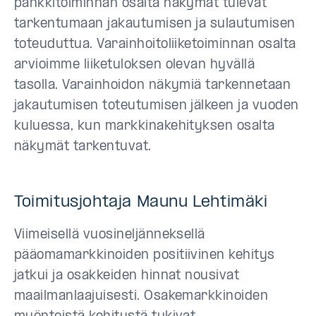
pankkitoiminnan osalta näkymät tulevat
tarkentumaan jakautumisen ja sulautumisen
toteuduttua. Varainhoitoliiketoiminnan osalta
arvioimme liiketuloksen olevan hyvällä
tasolla. Varainhoidon näkymiä tarkennetaan
jakautumisen toteutumisen jälkeen ja vuoden
kuluessa, kun markkinakehityksen osalta
näkymät tarkentuvat.
Toimitusjohtaja Maunu Lehtimäki
Viimeisellä vuosineljänneksellä
pääomamarkkinoiden positiivinen kehitys
jatkui ja osakkeiden hinnat nousivat
maailmanlaajuisesti. Osakemarkkinoiden