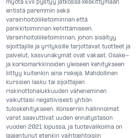
myötä Evli pystyy jatkossa keskittymään
entistä paremmin sekä
varainhoitoliiketoiminnan että
pankkitoiminnan kehittämiseen.
Varainhoitoliiketoiminnan, johon sisältyy
sijoittajille ja yrityksille tarjottavat tuotteet ja
palvelut, kasvunäkymät ovat vakaat. Osake-
ja korkomarkkinoiden yleiseen kehitykseen
liittyy kuitenkin aina riskejä. Mahdollinen
kurssien lasku tai sijoittajien
riskinottohalukkuuden väheneminen
vaikuttaisi negatiivisesti yhtiön
tuloskehitykseen. Konsernin hallinnoimat
varat saavuttivat uuden ennätystason
vuoden 2021 lopussa, ja tuotevalikoima on
laajentunut etenkin vaihtoehtoisiin