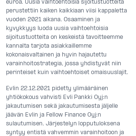
euroa. Uusia vaihtoehtoisia sijoitustuotteita
perustettiin kaiken kaikkiaan viisi kappaletta
vuoden 2021 aikana. Osaaminen ja
kyvykkyys luoda uusia vaihtoehtoisia
sijoitustuotteita on keskeistä tavoitteemme
kannalta tarjota asiakkaillemme
kokonaisvaltainen ja hyvin hajautettu
varainhoitostrategia, jossa yhdistyvät niin
perinteiset kuin vaihtoehtoiset omaisuuslajit.
Evlin 22.12.2021 pidetty ylimääräinen
yhtiökokous vahvisti Evli Pankki Oyj:n
jakautumisen sekä jakautumisesta jäljelle
jäävän Evlin ja Fellow Finance Oyj:n
sulautumisen. Järjestelyn lopputuloksena
syntyy entistä vahvemmin varainhoitoon ja