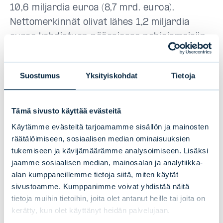
10,6 miljardia euroa (8,7 mrd. euroa).
Nettomerkinnät olivat lähes 1,2 miljardia
euroa kohdistuen pääasiassa pohjoismaisiin
sekä eurooppalaisiin yrityslainoihin.
Segmentin tuottojen kasvuun vaikuttivat
Suostumus
Yksityiskohdat
Tietoja
positiivisesti perinteisten ja vaihtoehtoisten
rahastojen palkkiotuottojen kasvu sekä
välitystoiminnan lisääntyneet palkkiot. Uudet
Tämä sivusto käyttää evästeitä
asiakkuudet, nykyisten asiakkaiden
Käytämme evästeitä tarjoamamme sisällön ja mainosten
lisäsijoitukset sekä positiivinen
räätälöimiseen, sosiaalisen median ominaisuuksien
tukemiseen ja kävijämäärämme analysoimiseen. Lisäksi
markkinavaikutus kasvattivat hoidettavan
jaamme sosiaalisen median, mainosalan ja analytiikka-
asiakasvarallisuuden yksityis- ja
alan kumppaneillemme tietoja siitä, miten käytät
instituutiovaranhoitomandaateissa uuteen
sivustoamme. Kumppanimme voivat yhdistää näitä
ennätykseen. Segmentin positiivista
tietoja muihin tietoihin, joita olet antanut heille tai joita on
kehitystä vahvistivat salkunhoidon hyvät
kerätty, kun olet käyttänyt heidän palvelujaan.