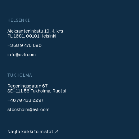
HELSINKI
Aleksanterinkatu 19, 4. krs
PL 1081, 00101 Helsinki
+358 9 476 690
info@evli.com
TUKHOLMA
Regeringsgatan 67
SE-111 56 Tukholma, Ruotsi
+46 70 433 0297
stockholm@evli.com
Näytä kaikki toimistot