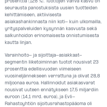
prosenttia (128 %). Tuottojen vahva kasvu on
seurausta panostuksista uusien tuotteiden
kehittämiseen, aktiivisesta
asiakashankinnasta niin koti- kuin ulkomailla,
yrityspalveluiden kysynnän kasvusta sekä
salkunhoidon erinomaisesta onnistumisesta
kautta linjan.
Varainhoito- ja sijoittaja-asiakkaat-
segmentin liiketoiminnan tuotot nousivat 23
prosenttia edellisvuoden viimeiseen
vuosineljännekseen verrattuna ja olivat 28,8
miljoonaa euroa. Hallinnoidut asiakasvarat
nousivat uuteen ennätykseen 17,5 miljardiin
euroon (14,1 mrd. euroa), ja Evli-
Rahastoyhtiön sijoitusrahastopääoma oli