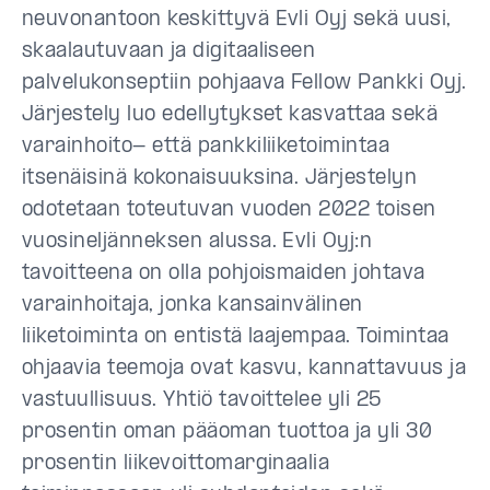
neuvonantoon keskittyvä Evli Oyj sekä uusi,
skaalautuvaan ja digitaaliseen
palvelukonseptiin pohjaava Fellow Pankki Oyj.
Järjestely luo edellytykset kasvattaa sekä
varainhoito- että pankkiliiketoimintaa
itsenäisinä kokonaisuuksina. Järjestelyn
odotetaan toteutuvan vuoden 2022 toisen
vuosineljänneksen alussa. Evli Oyj:n
tavoitteena on olla pohjoismaiden johtava
varainhoitaja, jonka kansainvälinen
liiketoiminta on entistä laajempaa. Toimintaa
ohjaavia teemoja ovat kasvu, kannattavuus ja
vastuullisuus. Yhtiö tavoittelee yli 25
prosentin oman pääoman tuottoa ja yli 30
prosentin liikevoittomarginaalia