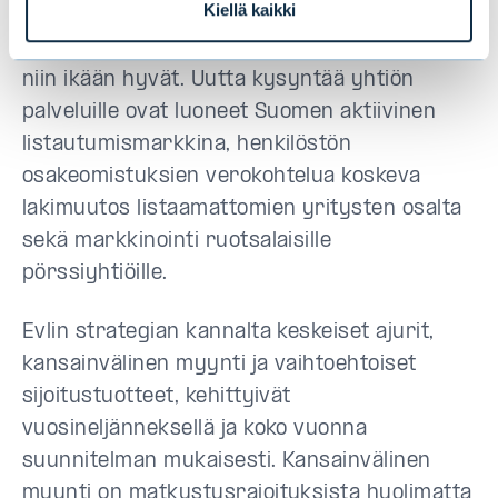
Kiellä kaikki
kannustinohjelmien suunnittelu- ja
hallinnointiasiakkuuksia, ja sen näkymät ovat
niin ikään hyvät. Uutta kysyntää yhtiön
palveluille ovat luoneet Suomen aktiivinen
listautumismarkkina, henkilöstön
osakeomistuksien verokohtelua koskeva
lakimuutos listaamattomien yritysten osalta
sekä markkinointi ruotsalaisille
pörssiyhtiöille.
Evlin strategian kannalta keskeiset ajurit,
kansainvälinen myynti ja vaihtoehtoiset
sijoitustuotteet, kehittyivät
vuosineljänneksellä ja koko vuonna
suunnitelman mukaisesti. Kansainvälinen
myynti on matkustusrajoituksista huolimatta