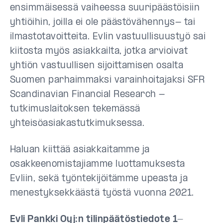
ensimmäisessä vaiheessa suuripäästöisiin
yhtiöihin, joilla ei ole päästövähennys- tai
ilmastotavoitteita. Evlin vastuullisuustyö sai
kiitosta myös asiakkailta, jotka arvioivat
yhtiön vastuullisen sijoittamisen osalta
Suomen parhaimmaksi varainhoitajaksi SFR
Scandinavian Financial Research -
tutkimuslaitoksen tekemässä
yhteisöasiakastutkimuksessa.
Haluan kiittää asiakkaitamme ja
osakkeenomistajiamme luottamuksesta
Evliin, sekä työntekijöitämme upeasta ja
menestyksekkäästä työstä vuonna 2021.
Evli Pankki Oyj:n tilinpäätöstiedote 1-