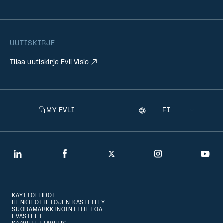
UUTISKIRJE
Tilaa uutiskirje Evli Visio
MY EVLI
Kieli
Selecting
a
language
will
LinkedIn
Facebook
Twitter
Instagram
You
navigate
to
KÄYTTÖEHDOT
that
HENKILÖTIETOJEN KÄSITTELY
SUORAMARKKINOINTITIETOA
version
EVÄSTEET