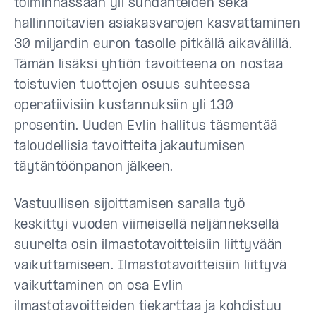
toiminnassaan yli suhdanteiden sekä
hallinnoitavien asiakasvarojen kasvattaminen
30 miljardin euron tasolle pitkällä aikavälillä.
Tämän lisäksi yhtiön tavoitteena on nostaa
toistuvien tuottojen osuus suhteessa
operatiivisiin kustannuksiin yli 130
prosentin. Uuden Evlin hallitus täsmentää
taloudellisia tavoitteita jakautumisen
täytäntöönpanon jälkeen.
Vastuullisen sijoittamisen saralla työ
keskittyi vuoden viimeisellä neljänneksellä
suurelta osin ilmastotavoitteisiin liittyvään
vaikuttamiseen. Ilmastotavoitteisiin liittyvä
vaikuttaminen on osa Evlin
ilmastotavoitteiden tiekarttaa ja kohdistuu