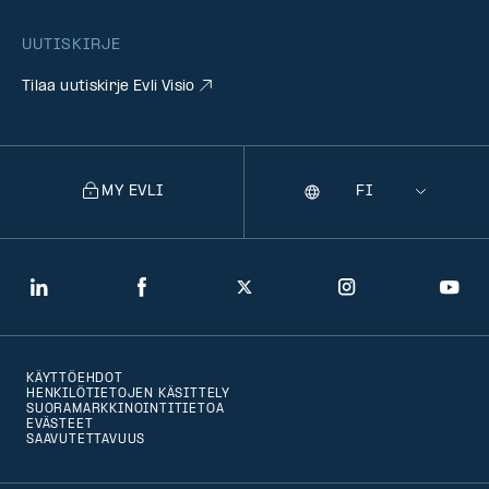
UUTISKIRJE
Tilaa uutiskirje Evli Visio
MY EVLI
Kieli
Selecting
a
language
will
LinkedIn
Facebook
Twitter
Instagram
You
navigate
to
KÄYTTÖEHDOT
that
HENKILÖTIETOJEN KÄSITTELY
SUORAMARKKINOINTITIETOA
version
EVÄSTEET
SAAVUTETTAVUUS
of
the