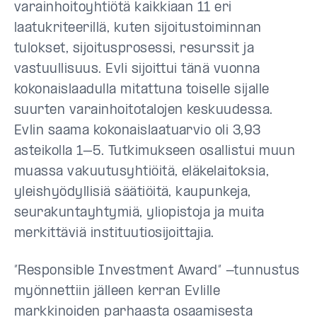
varainhoitoyhtiötä kaikkiaan 11 eri
laatukriteerillä, kuten sijoitustoiminnan
tulokset, sijoitusprosessi, resurssit ja
vastuullisuus. Evli sijoittui tänä vuonna
kokonaislaadulla mitattuna toiselle sijalle
suurten varainhoitotalojen keskuudessa.
Evlin saama kokonaislaatuarvio oli 3,93
asteikolla 1–5. Tutkimukseen osallistui muun
muassa vakuutusyhtiöitä, eläkelaitoksia,
yleishyödyllisiä säätiöitä, kaupunkeja,
seurakuntayhtymiä, yliopistoja ja muita
merkittäviä instituutiosijoittajia.
”Responsible Investment Award” -tunnustus
myönnettiin jälleen kerran Evlille
markkinoiden parhaasta osaamisesta