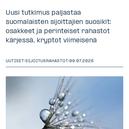
Uusi tutkimus paljastaa
suomalaisten sijoittajien suosikit:
osakkeet ja perinteiset rahastot
kärjessä, kryptot viimeisenä
UUTISET
|
SIJOITUSRAHASTOT
|
09.07.2026