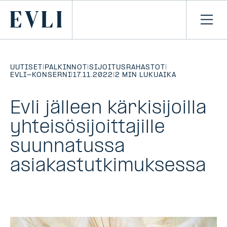
SIIRRY
SISÄLTÖÖN
Primary
Avaa
navi
UUTISET
|
PALKINNOT
|
SIJOITUSRAHASTOT
|
EVLI-KONSERNI
|
17.11.2022
|
2 MIN LUKUAIKA
Evli jälleen kärkisijoilla
yhteisösijoittajille
suunnatussa
asiakastutkimuksessa