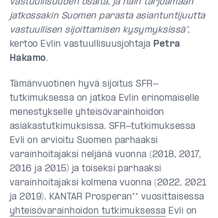
vastuullisuuden osalta, ja näin tarjoamaan
jatkossakin Suomen parasta asiantuntijuutta
vastuullisen sijoittamisen kysymyksissä”
,
kertoo Evlin vastuullisuusjohtaja
Petra
Hakamo
.
Tämänvuotinen hyvä sijoitus SFR-
tutkimuksessa on jatkoa Evlin erinomaiselle
menestykselle yhteisövarainhoidon
asiakastutkimuksissa. SFR-tutkimuksessa
Evli on arvioitu Suomen parhaaksi
varainhoitajaksi neljänä vuonna (2018, 2017,
2016 ja 2015) ja toiseksi parhaaksi
varainhoitajaksi kolmena vuonna (2022, 2021
ja 2019). KANTAR Prosperan** vuosittaisessa
yhteisövarainhoidon tutkimuksessa
Evli on