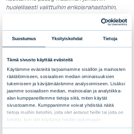
huolellisesti valittuihin erikoisrahastoihin,
esimerkiksi private equity-, private debt-,
infra- ja metsäsijoituksissa. Avustamme
vaativia yhteisöasiakkaitamme aktiivisesti
Suostumus
Yksityiskohdat
Tietoja
myös asiakkaan oman sijoitusstrategian
suunnittelussa markkinoiden parhailla
Tämä sivusto käyttää evästeitä
apuvälineillä, akateemiseen tutkimukseen ja
huolelliseen analyysiin perustuen”
, Evlin
Käytämme evästeitä tarjoamamme sisällön ja mainosten
räätälöimiseen, sosiaalisen median ominaisuuksien
instituutiovarainhoidon johtaja
Kim Pessala
tukemiseen ja kävijämäärämme analysoimiseen. Lisäksi
sanoo.
jaamme sosiaalisen median, mainosalan ja analytiikka-
alan kumppaneillemme tietoja siitä, miten käytät
sivustoamme. Kumppanimme voivat yhdistää näitä
Lisätietoja:
tietoja muihin tietoihin, joita olet antanut heille tai joita on
kerätty, kun olet käyttänyt heidän palvelujaan.
Kim Pessala, Instituutiovarainhoidon johtaja,