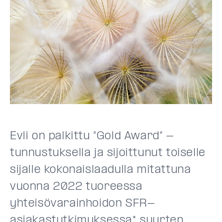
Evli on palkittu ”Gold Award” -
tunnustuksella ja sijoittunut toiselle
sijalle kokonaislaadulla mitattuna
vuonna 2022 tuoreessa
yhteisövarainhoidon SFR-
asiakastutkimuksessa* suurten