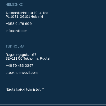
HELSINKI
Aleksanterinkatu 19, 4. krs
PL 1081, 00101 Helsinki
+358 9 476 690
info@evli.com
TUKHOLMA
Regeringsgatan 67
SE-111 56 Tukholma, Ruotsi
+46 70 433 0297
stockholm@evli.com
Näytä kaikki toimistot