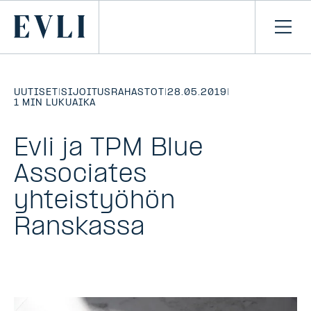
SIIRRY
SISÄLTÖÖN
Primary
Avaa
navi
UUTISET
|
SIJOITUSRAHASTOT
|
28.05.2019
|
1 MIN LUKUAIKA
Evli ja TPM Blue
Associates
yhteistyöhön
Ranskassa