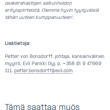
osakerahastojen salkunhoidon
erityispiirteistä. Olemme hyvin tyytyväisiä
tähän uuteen kumppanuuteen".
Lisätietoja:
Petter von Bonsdorff, johtaja, kansainvälinen
myynti, Evli Pankki Oyj, p. +358 (0) 9 47669
111,
petter.bonsdorff@evli.com
Tämä saattaa myös