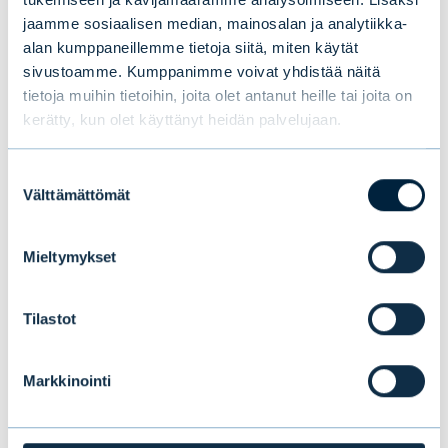
jaamme sosiaalisen median, mainosalan ja analytiikka-
alan kumppaneillemme tietoja siitä, miten käytät
UUTISET
|
EVLI-KONSERNI
|
14.07.2026
sivustoamme. Kumppanimme voivat yhdistää näitä
tietoja muihin tietoihin, joita olet antanut heille tai joita on
kerätty, kun olet käyttänyt heidän palvelujaan.
Suostumuksen
Välttämättömät
valinta
Mieltymykset
Tilastot
Uusi tutkimus paljastaa
Markkinointi
suomalaisten sijoittajien suosikit:
osakkeet ja perinteiset rahastot