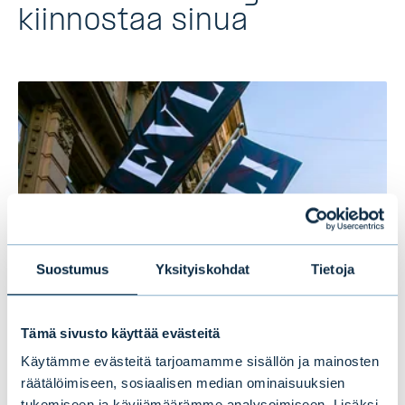
kiinnostaa sinua
Suostumus
Yksityiskohdat
Tietoja
Evlin puolivuosikatsaus 1–6/2026:
Tämä sivusto käyttää evästeitä
Vakaata kasvua ensimmäisellä
Käytämme evästeitä tarjoamamme sisällön ja mainosten
räätälöimiseen, sosiaalisen median ominaisuuksien
vuosipuoliskolla
tukemiseen ja kävijämäärämme analysoimiseen. Lisäksi