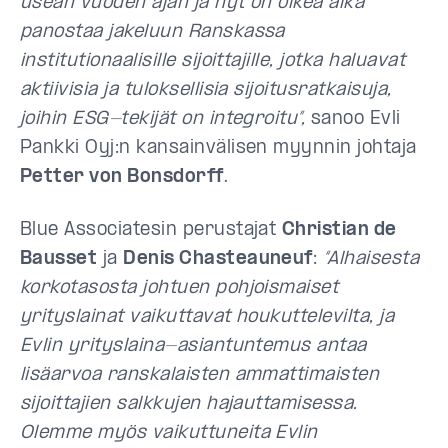
usean vuoden ajan ja nyt on oikea aika
panostaa jakeluun Ranskassa
institutionaalisille sijoittajille, jotka haluavat
aktiivisia ja tuloksellisia sijoitusratkaisuja,
joihin ESG-tekijät on integroitu”,
sanoo Evli
Pankki Oyj:n kansainvälisen myynnin johtaja
Petter von Bonsdorff
.
Blue Associatesin perustajat
Christian de
Bausset
ja
Denis Chasteauneuf
:
“Alhaisesta
korkotasosta johtuen pohjoismaiset
yrityslainat vaikuttavat houkuttelevilta, ja
Evlin yrityslaina-asiantuntemus antaa
lisäarvoa ranskalaisten ammattimaisten
sijoittajien salkkujen hajauttamisessa.
Olemme myös vaikuttuneita Evlin