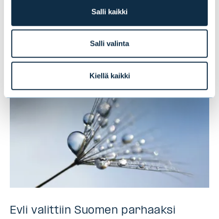
Salli kaikki
kärjessä, kryptot viimeisenä
Salli valinta
UUTISET
|
SIJOITUSRAHASTOT
|
09.07.2026
Kiellä kaikki
Evli valittiin Suomen parhaaksi