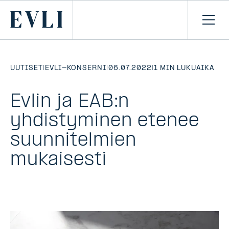
SIIRRY
SISÄLTÖÖN
Primary
Avaa
navi
UUTISET
|
EVLI-KONSERNI
|
06.07.2022
|
1 MIN LUKUAIKA
Evlin ja EAB:n
yhdistyminen etenee
suunnitelmien
mukaisesti