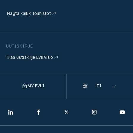
Näytä kaikki toimistot
UUTISKIRJE
Tilaa uutiskirje Evli Visio
MY EVLI
Kieli
Selecting
a
language
will
LinkedIn
Facebook
Twitter
Instagram
You
navigate
to