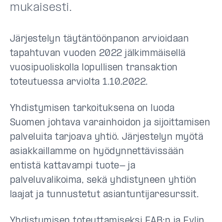
mukaisesti.
Järjestelyn täytäntöönpanon arvioidaan
tapahtuvan vuoden 2022 jälkimmäisellä
vuosipuoliskolla lopullisen transaktion
toteutuessa arviolta 1.10.2022.
Yhdistymisen tarkoituksena on luoda
Suomen johtava varainhoidon ja sijoittamisen
palveluita tarjoava yhtiö. Järjestelyn myötä
asiakkaillamme on hyödynnettävissään
entistä kattavampi tuote- ja
palveluvalikoima, sekä yhdistyneen yhtiön
laajat ja tunnustetut asiantuntijaresurssit.
Yhdistymisen toteuttamiseksi EAB:n ja Evlin