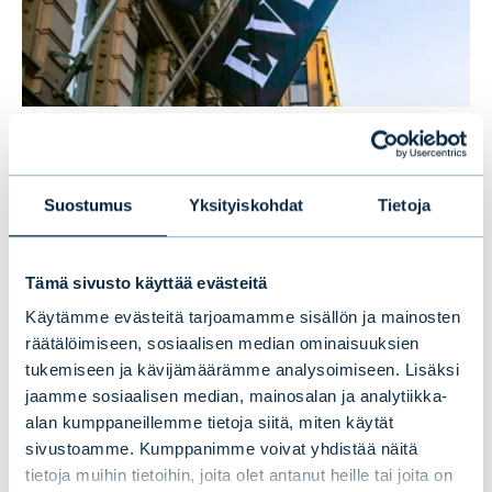
Evlin puolivuosikatsaus 1–6/2026:
Vakaata kasvua ensimmäisellä
Suostumus
Yksityiskohdat
Tietoja
vuosipuoliskolla
Tämä sivusto käyttää evästeitä
UUTISET
|
EVLI-KONSERNI
|
14.07.2026
Käytämme evästeitä tarjoamamme sisällön ja mainosten
räätälöimiseen, sosiaalisen median ominaisuuksien
tukemiseen ja kävijämäärämme analysoimiseen. Lisäksi
jaamme sosiaalisen median, mainosalan ja analytiikka-
alan kumppaneillemme tietoja siitä, miten käytät
sivustoamme. Kumppanimme voivat yhdistää näitä
tietoja muihin tietoihin, joita olet antanut heille tai joita on