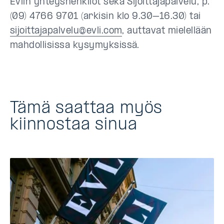
Evlin yhteyshenkilöt sekä Sijoittajapalvelu, p.
(09) 4766 9701 (arkisin klo 9.30–16.30) tai
sijoittajapalvelu@evli.com
, auttavat mielellään
mahdollisissa kysymyksissä.
Tämä saattaa myös
kiinnostaa sinua