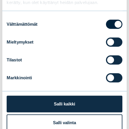
kerätty, kun olet käyttänyt heidän palvelujaan.
Suostumuksen
Välttämättömät
valinta
Mieltymykset
Uusi tutkimus paljastaa
suomalaisten sijoittajien suosikit:
Tilastot
osakkeet ja perinteiset rahastot
kärjessä, kryptot viimeisenä
Markkinointi
UUTISET
|
SIJOITUSRAHASTOT
|
09.07.2026
Salli kaikki
Salli valinta