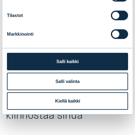
tuotto %
Tilastot
Evli Healthcare I Ky
6,00 %*
Markkinointi
Evli Vuokratuotto A
4,00 %
*alkuperäisestä sijoituksesta
Salli kaikki
Tiedot päivitetty 15.3.2021 klo 15.10.
Salli valinta
Kiellä kaikki
Tämä saattaa myös
kiinnostaa sinua