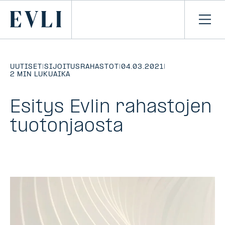
SIIRRY
SISÄLTÖÖN
Primary
Avaa
navi
UUTISET
|
SIJOITUSRAHASTOT
|
04.03.2021
|
2 MIN LUKUAIKA
Esitys Evlin rahastojen
tuotonjaosta