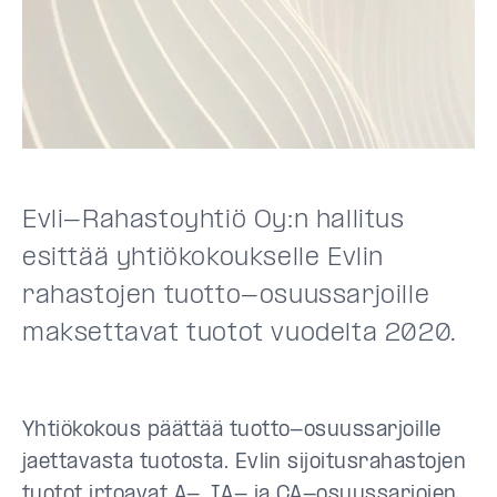
Evli-Rahastoyhtiö Oy:n hallitus
esittää yhtiökokoukselle Evlin
rahastojen tuotto-osuussarjoille
maksettavat tuotot vuodelta 2020.
Yhtiökokous päättää tuotto-osuussarjoille
jaettavasta tuotosta. Evlin sijoitusrahastojen
tuotot irtoavat A-, IA- ja CA-osuussarjojen