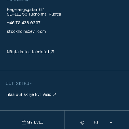
Regeringsgatan 67
SE-111 56 Tukholma, Ruotsi
+46 70 433 0297
stockholm@evli.com
Näytä kaikki toimistot
UUTISKIRJE
Tilaa uutiskirje Evli Visio
MY EVLI
Kieli
Selecting