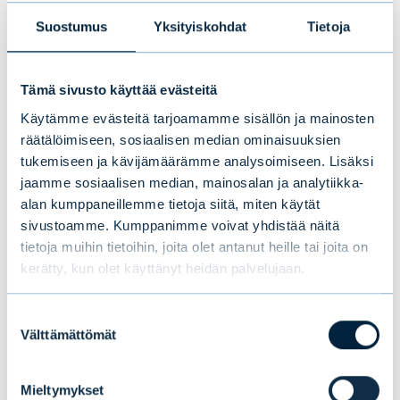
Suostumus
Yksityiskohdat
Tietoja
Evli Target Maturity Nordic
3,00 %
Bond 2023 IA
Tämä sivusto käyttää evästeitä
Evli Valtionobligaatio A
3,00 %
Käytämme evästeitä tarjoamamme sisällön ja mainosten
räätälöimiseen, sosiaalisen median ominaisuuksien
Evli Varainhoito 30 A
4,00 %
tukemiseen ja kävijämäärämme analysoimiseen. Lisäksi
jaamme sosiaalisen median, mainosalan ja analytiikka-
Evli Varainhoito 50 A
4,00 %
alan kumppaneillemme tietoja siitä, miten käytät
sivustoamme. Kumppanimme voivat yhdistää näitä
Evli Yrityslaina A
3,00 %
tietoja muihin tietoihin, joita olet antanut heille tai joita on
kerätty, kun olet käyttänyt heidän palvelujaan.
Evli Yrityslaina IA
3,00 %
Suostumuksen
Välttämättömät
valinta
Vaihtoehtorahasto
Esitetty
Mieltymykset