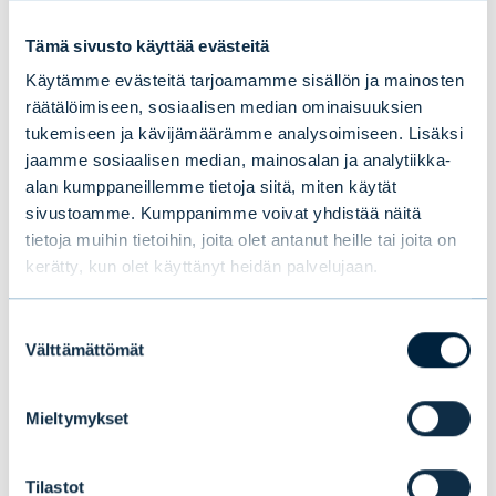
Tämä sivusto käyttää evästeitä
Käytämme evästeitä tarjoamamme sisällön ja mainosten
räätälöimiseen, sosiaalisen median ominaisuuksien
tukemiseen ja kävijämäärämme analysoimiseen. Lisäksi
jaamme sosiaalisen median, mainosalan ja analytiikka-
Evlin puolivuosikatsaus 1–6/2026:
alan kumppaneillemme tietoja siitä, miten käytät
Vakaata kasvua ensimmäisellä
sivustoamme. Kumppanimme voivat yhdistää näitä
tietoja muihin tietoihin, joita olet antanut heille tai joita on
vuosipuoliskolla
kerätty, kun olet käyttänyt heidän palvelujaan.
Suostumuksen
UUTISET
|
EVLI-KONSERNI
|
14.07.2026
Välttämättömät
valinta
Mieltymykset
Tilastot