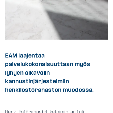
EAM laajentaa
palvelukokonaisuuttaan myös
lyhyen aikavälin
kannustinjärjestelmiin
henkilöstörahaston muodossa.
Henkilöstörahastoliiketoimintaa tuli