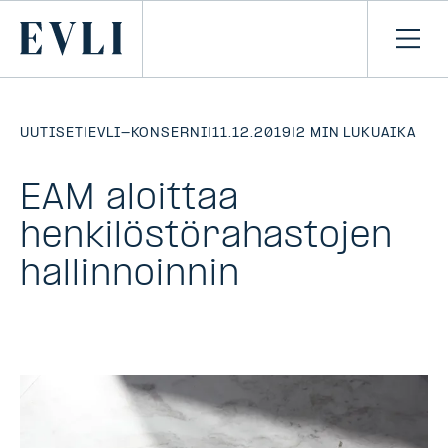
SIIRRY
SISÄLTÖÖN
Primary
Avaa
navi
UUTISET
|
EVLI-KONSERNI
|
11.12.2019
|
2 MIN LUKUAIKA
EAM aloittaa
henkilöstörahastojen
hallinnoinnin