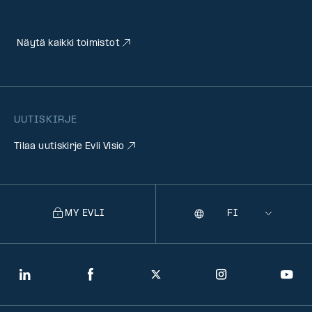
Näytä kaikki toimistot
UUTISKIRJE
Tilaa uutiskirje Evli Visio
MY EVLI
Kieli
Selecting
a
language
will
LinkedIn
Facebook
Twitter
Instagram
You
navigate