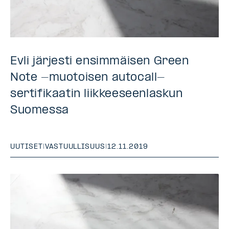
Evli järjesti ensimmäisen Green
Note -muotoisen autocall-
sertifikaatin liikkeeseenlaskun
Suomessa
UUTISET
|
VASTUULLISUUS
|
12.11.2019