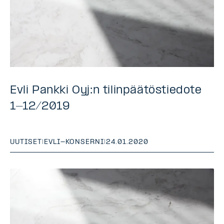
Evli Pankki Oyj:n tilinpäätöstiedote
1-12/2019
UUTISET
|
EVLI-KONSERNI
|
24.01.2020