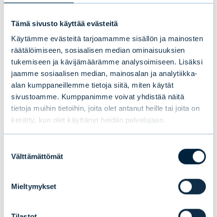
Tämä sivusto käyttää evästeitä
Käytämme evästeitä tarjoamamme sisällön ja mainosten
Evli Vuokratuotto on hankkinut
räätälöimiseen, sosiaalisen median ominaisuuksien
tukemiseen ja kävijämäärämme analysoimiseen. Lisäksi
maamerkkikiinteistön
jaamme sosiaalisen median, mainosalan ja analytiikka-
pääkaupunkiseudulta
alan kumppaneillemme tietoja siitä, miten käytät
sivustoamme. Kumppanimme voivat yhdistää näitä
tietoja muihin tietoihin, joita olet antanut heille tai joita on
UUTISET
|
SIJOITUSRAHASTOT
|
16.12.2019
kerätty, kun olet käyttänyt heidän palvelujaan.
Suostumuksen
Välttämättömät
valinta
Mieltymykset
Tilastot