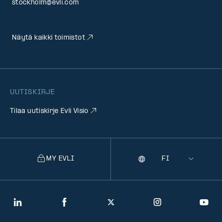
stockholm@evli.com
Näytä kaikki toimistot
UUTISKIRJE
Tilaa uutiskirje Evli Visio
MY EVLI
Kieli
Selecting
a
language
will
LinkedIn
Facebook
Twitter
Instagram
You
navigate