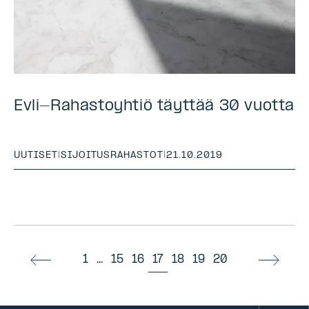
Evli-Rahastoyhtiö täyttää 30 vuotta
UUTISET
|
SIJOITUSRAHASTOT
|
21.10.2019
1
...
15
16
17
18
19
20