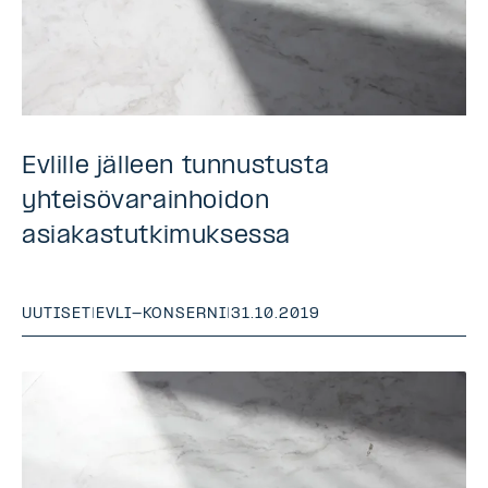
Evlille jälleen tunnustusta
yhteisövarainhoidon
asiakastutkimuksessa
UUTISET
|
EVLI-KONSERNI
|
31.10.2019