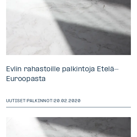
Evlin rahastoille palkintoja Etelä-
Euroopasta
UUTISET
|
PALKINNOT
|
20.02.2020