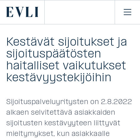
SIIRRY
SISÄLTÖÖN
Primary
Avaa
navi
Kestävät sijoitukset ja
sijoituspäätösten
haitalliset vaikutukset
kestävyystekijöihin
Sijoituspalveluyritysten on 2.8.2022
alkaen selvitettävä asiakkaiden
sijoitusten kestävyyteen liittyvät
mieltymykset, kun asiakkaalle