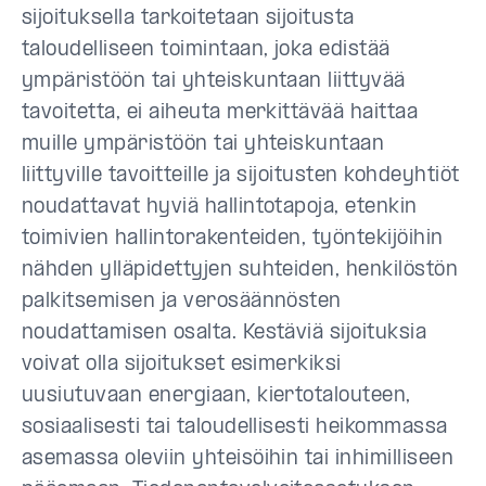
sijoituksella tarkoitetaan sijoitusta
taloudelliseen toimintaan, joka edistää
ympäristöön tai yhteiskuntaan liittyvää
tavoitetta, ei aiheuta merkittävää haittaa
muille ympäristöön tai yhteiskuntaan
liittyville tavoitteille ja sijoitusten kohdeyhtiöt
noudattavat hyviä hallintotapoja, etenkin
toimivien hallintorakenteiden, työntekijöihin
nähden ylläpidettyjen suhteiden, henkilöstön
palkitsemisen ja verosäännösten
noudattamisen osalta. Kestäviä sijoituksia
voivat olla sijoitukset esimerkiksi
uusiutuvaan energiaan, kiertotalouteen,
sosiaalisesti tai taloudellisesti heikommassa
asemassa oleviin yhteisöihin tai inhimilliseen