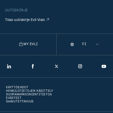
UUTISKIRJE
Tilaa uutiskirje Evli Visio
MY EVLI
Kieli
Selecting
a
language
will
LinkedIn
Facebook
Twitter
Instagram
You
navigate
to
KÄYTTÖEHDOT
that
HENKILÖTIETOJEN KÄSITTELY
SUORAMARKKINOINTITIETOA
version
EVÄSTEET
SAAVUTETTAVUUS
of
the