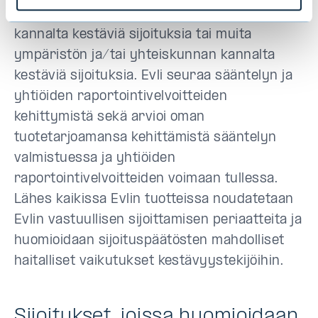
taksonomia-asetuksen mukaisia ympäristön
kannalta kestäviä sijoituksia tai muita
ympäristön ja/tai yhteiskunnan kannalta
kestäviä sijoituksia. Evli seuraa sääntelyn ja
yhtiöiden raportointivelvoitteiden
kehittymistä sekä arvioi oman
tuotetarjoamansa kehittämistä sääntelyn
valmistuessa ja yhtiöiden
raportointivelvoitteiden voimaan tullessa.
Lähes kaikissa Evlin tuotteissa noudatetaan
Evlin vastuullisen sijoittamisen periaatteita ja
huomioidaan sijoituspäätösten mahdolliset
haitalliset vaikutukset kestävyystekijöihin.
Sijoitukset, joissa huomioidaan