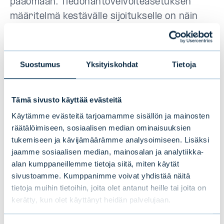
pääomaan. Tiedonantovelvoiteasetuksen
määritelmä kestävälle sijoitukselle on näin
ollen laajempi kuin EU taksonomian eikä yhtä
tarkalla tasolla säännelty.
Suostumus
Yksityiskohdat
Tietoja
Kestävien sijoitusten ja
vastuullisen sijoittamisen ero
Tämä sivusto käyttää evästeitä
Käytämme evästeitä tarjoamamme sisällön ja mainosten
Kestävän sijoituksen määritelmän täyttävät
räätälöimiseen, sosiaalisen median ominaisuuksien
tukemiseen ja kävijämäärämme analysoimiseen. Lisäksi
sijoitukset ovat tyypillisimmin niin kutsuttuja
jaamme sosiaalisen median, mainosalan ja analytiikka-
impakti-sijoituksia, joissa yhtiön
alan kumppaneillemme tietoja siitä, miten käytät
harjoittaman kestävän taloudellisen
sivustoamme. Kumppanimme voivat yhdistää näitä
toiminnan tarkoituksena on tarjota ratkaisuja
tietoja muihin tietoihin, joita olet antanut heille tai joita on
yhteiskuntaan tai ympäristöön liittyviin
kerätty, kun olet käyttänyt heidän palvelujaan.
ongelmiin. Vastuullinen sijoittaminen