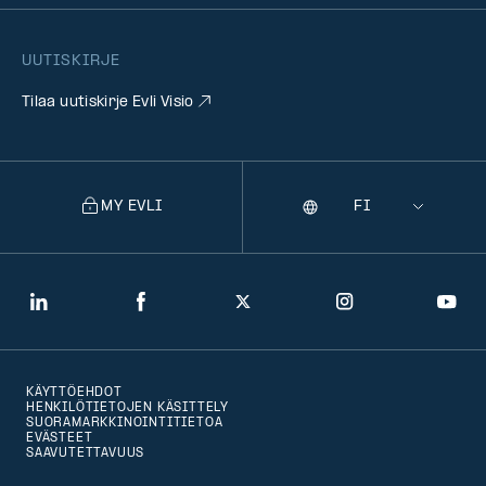
UUTISKIRJE
Tilaa uutiskirje Evli Visio
MY EVLI
Kieli
Selecting
a
language
will
LinkedIn
Facebook
Twitter
Instagram
You
navigate
to
KÄYTTÖEHDOT
that
HENKILÖTIETOJEN KÄSITTELY
SUORAMARKKINOINTITIETOA
version
EVÄSTEET
SAAVUTETTAVUUS
of