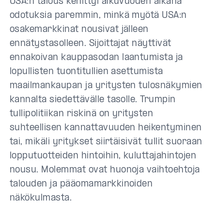
USA:n talous kehittyi alkuvuoden aikana
odotuksia paremmin, minkä myötä USA:n
osakemarkkinat nousivat jälleen
ennätystasolleen. Sijoittajat näyttivät
ennakoivan kauppasodan laantumista ja
lopullisten tuontitullien asettumista
maailmankaupan ja yritysten tulosnäkymien
kannalta siedettävälle tasolle. Trumpin
tullipolitiikan riskinä on yritysten
suhteellisen kannattavuuden heikentyminen
tai, mikäli yritykset siirtäisivät tullit suoraan
lopputuotteiden hintoihin, kuluttajahintojen
nousu. Molemmat ovat huonoja vaihtoehtoja
talouden ja pääomamarkkinoiden
näkökulmasta.