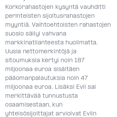
Korkorahastojen kysyntä vauhditti
perinteisten sijoitusrahastojen
myyntiä. Vaihtoehtoisten rahastojen
suosio säilyi vahvana
markkinatilanteesta huolimatta.
Uusia nettomerkintöjä ja
sitoumuksia kertyi noin 187
miljoonaa euroa sisältäen
pääomanpalautuksia noin 47
miljoonaa euroa. Lisäksi Evli sai
merkittävää tunnustusta
osaamisestaan, kun
yhteisösijoittajat arvioivat Evlin