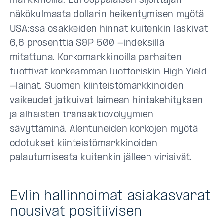
markkinoilla. Eurooppalaisen sijoittajan
näkökulmasta dollarin heikentymisen myötä
USA:ssa osakkeiden hinnat kuitenkin laskivat
6,6 prosenttia S&P 500 -indeksillä
mitattuna. Korkomarkkinoilla parhaiten
tuottivat korkeamman luottoriskin High Yield
-lainat. Suomen kiinteistömarkkinoiden
vaikeudet jatkuivat laimean hintakehityksen
ja alhaisten transaktiovolyymien
sävyttäminä. Alentuneiden korkojen myötä
odotukset kiinteistömarkkinoiden
palautumisesta kuitenkin jälleen virisivät.
Evlin hallinnoimat asiakasvarat
nousivat positiivisen