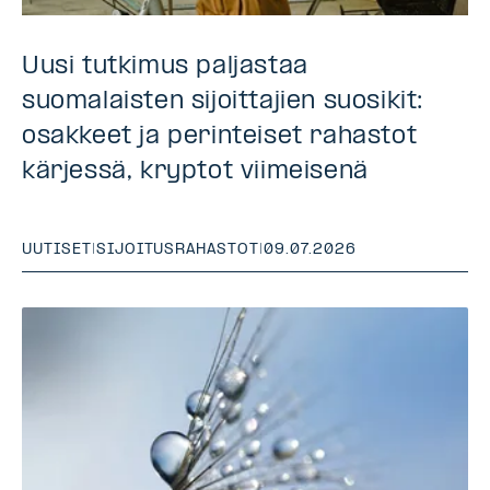
Uusi tutkimus paljastaa
suomalaisten sijoittajien suosikit:
osakkeet ja perinteiset rahastot
kärjessä, kryptot viimeisenä
UUTISET
|
SIJOITUSRAHASTOT
|
09.07.2026