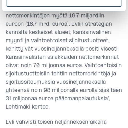
positiivisen markkinakehityksen ja
nettomerkintöjen myötä 19,7 miljardiin
euroon (18,7 mrd. euroa). Evlin strategian
kannalta keskeiset alueet, kansainvälinen
myynti ja vaihtoehtoiset sijoitustuotteet,
kehittyivät vuosineljänneksellä positiivisesti.
Kansainvälisten asiakkaiden nettomerkinnät
olivat noin 70 miljoonaa euroa. Vaihtoehtoisiin
sijoitustuotteisiin tehtiin nettomerkintöjä ja
sijoitussitoumuksia vuosineljänneksellä
yhteensä noin 98 miljoonalla eurolla sisältäen
31 miljoonaa euroa pääomanpalautuksia”,
Lehtimäki kertoo.
Evli vahvisti toisen neljänneksen aikana