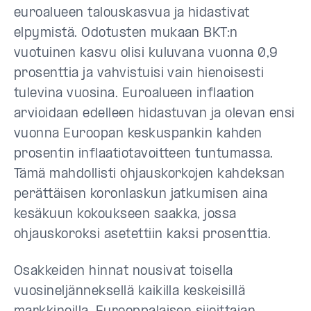
euroalueen talouskasvua ja hidastivat
elpymistä. Odotusten mukaan BKT:n
vuotuinen kasvu olisi kuluvana vuonna 0,9
prosenttia ja vahvistuisi vain hienoisesti
tulevina vuosina. Euroalueen inflaation
arvioidaan edelleen hidastuvan ja olevan ensi
vuonna Euroopan keskuspankin kahden
prosentin inflaatiotavoitteen tuntumassa.
Tämä mahdollisti ohjauskorkojen kahdeksan
perättäisen koronlaskun jatkumisen aina
kesäkuun kokoukseen saakka, jossa
ohjauskoroksi asetettiin kaksi prosenttia.
Osakkeiden hinnat nousivat toisella
vuosineljänneksellä kaikilla keskeisillä