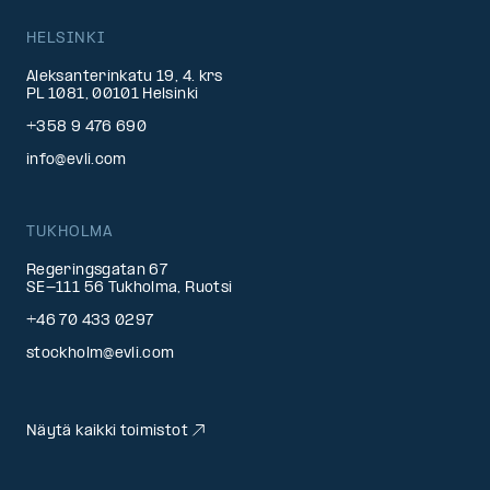
HELSINKI
Aleksanterinkatu 19, 4. krs
PL 1081, 00101 Helsinki
+358 9 476 690
info@evli.com
TUKHOLMA
Regeringsgatan 67
SE-111 56 Tukholma, Ruotsi
+46 70 433 0297
stockholm@evli.com
Näytä kaikki toimistot