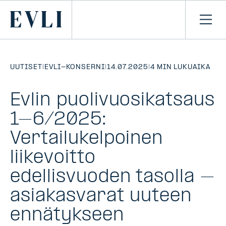
SIIRRY
SISÄLTÖÖN
Primary
Avaa
navi
UUTISET
|
EVLI-KONSERNI
|
14.07.2025
|
4 MIN LUKUAIKA
Evlin puolivuosikatsaus
1–6/2025:
Vertailukelpoinen
liikevoitto
edellisvuoden tasolla –
asiakasvarat uuteen
ennätykseen