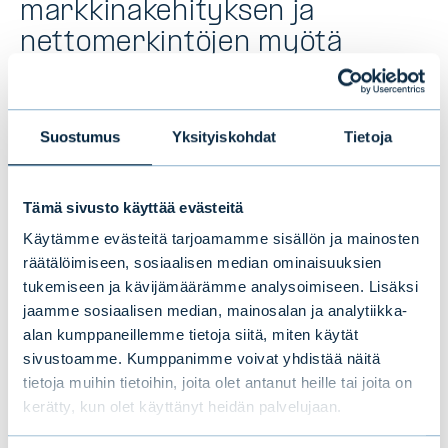
markkinakehityksen ja
nettomerkintöjen myötä
Evli-konsernin nettoliikevaihto laski toisella
vuosineljänneksellä kuusi prosenttia
Suostumus
Yksityiskohdat
Tietoja
edellisvuodesta ja oli 27,5 miljoonaa euroa
(29,3 milj. euroa).
Tämä sivusto käyttää evästeitä
”Parhaiten kehittyivät perinteisten ja
Käytämme evästeitä tarjoamamme sisällön ja mainosten
räätälöimiseen, sosiaalisen median ominaisuuksien
pääomarahastojen palkkiotuotot,
tukemiseen ja kävijämäärämme analysoimiseen. Lisäksi
varainhoidon tuotot sekä välitystoiminnan
jaamme sosiaalisen median, mainosalan ja analytiikka-
tuotot, jotka kasvoivat edellisvuodesta. Sen
alan kumppaneillemme tietoja siitä, miten käytät
sijaan tuottosidonnaiset palkkiot ja
sivustoamme. Kumppanimme voivat yhdistää näitä
neuvonantopalkkiot laskivat. Myös oman
tietoja muihin tietoihin, joita olet antanut heille tai joita on
kerätty, kun olet käyttänyt heidän palvelujaan.
taseen tuotot jäivät edellisvuotta alemmalle
tasolle”, toimitusjohtaja
Maunu Lehtimäki