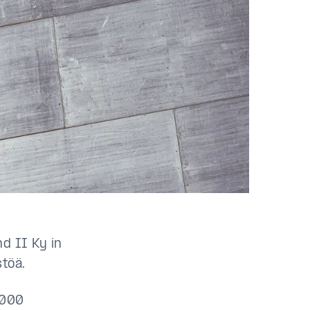
nd II Ky in
stöä.
 000