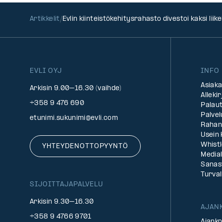
Artikkelit
Evlin kiinteistökehitysrahasto divestoi kaksi liik
EVLI OYJ
INFO
Asiak
Arkisin 9.00–16.30 (vaihde)
Alleki
+358 9 476 690
Palau
Palve
etunimi.sukunimi@evli.com
Rahan
Usein
Whist
YHTEYDENOTTOPYYNTÖ
Medial
Sanas
Turval
SIJOITTAJAPALVELU
Arkisin 9.30–16.30
AJAN
+358 9 4766 9701
Ajanko