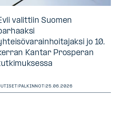
Evli valittiin Suomen
parhaaksi
yhteisövarainhoitajaksi jo 10.
kerran Kantar Prosperan
tutkimuksessa
UUTISET
|
PALKINNOT
|
25.06.2026