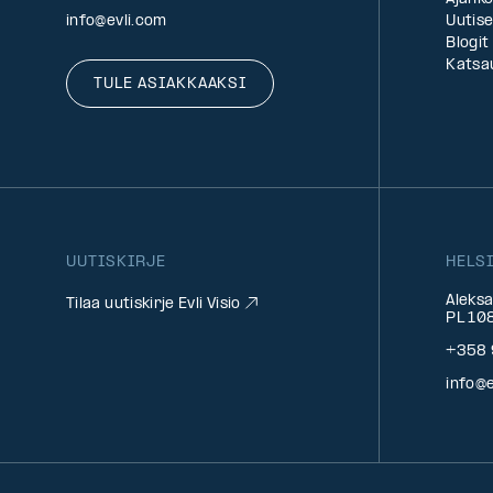
info@evli.com
Uutise
Blogit
Katsa
TULE ASIAKKAAKSI
UUTISKIRJE
HELS
Aleksa
Tilaa uutiskirje Evli Visio
PL 108
+358 
info@e