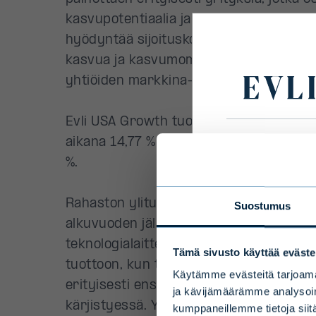
Primary
Disclaim
To ensure 
select your
Suostumus
Tämä sivusto käyttää eväste
Select count
Käytämme evästeitä tarjoama
ja kävijämäärämme analysoim
kumppaneillemme tietoja siitä