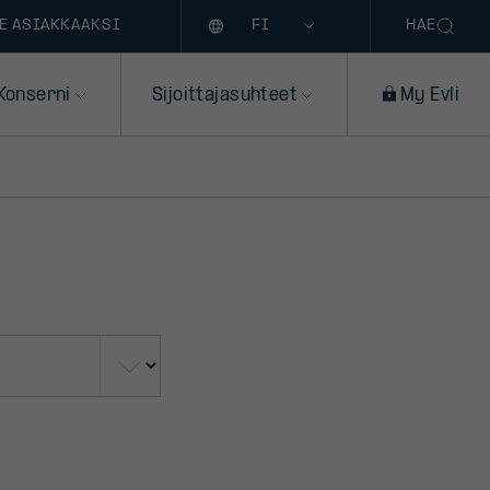
Kieli
E ASIAKKAAKSI
HAE
Konserni
Sijoittajasuhteet
My Evli