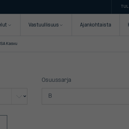
TUL
elut
Vastuullisuus
Ajankohtaista
 USA Kasvu