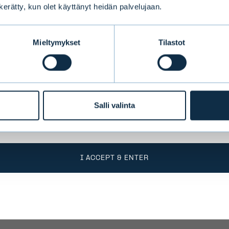
n kerätty, kun olet käyttänyt heidän palvelujaan.
conditions
Mieltymykset
Tilastot
o take into account the fact that Evli Plc’s ability
 states outside of the EEA or to citizens of these
 by limitations related to license. Users of the we
responsible for any national limitations that may 
Salli valinta
I ACCEPT & ENTER