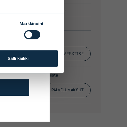
Markkinointi
 to offer
 states may
bsite are
affect
Salli kaikki