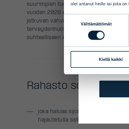
olet antanut heille tai joita o
Terms and 
Suostumuksen
Välttämättömät
valinta
We ask you t
services to
be affected
personally 
Kiellä kaikki
them.