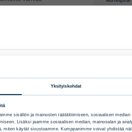
er
we serve you with the most relevant information 
 language, country and investor type.
Yksityiskohdat
itä
ry
Select language
mme sisällön ja mainosten räätälöimiseen, sosiaalisen median
iseen. Lisäksi jaamme sosiaalisen median, mainosalan ja analy
, miten käytät sivustoamme. Kumppanimme voivat yhdistää näitä t