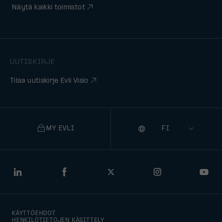
Näytä kaikki toimistot
UUTISKIRJE
Tilaa uutiskirje Evli Visio
MY EVLI
Kieli
Selecting
a
language
will
LinkedIn
Facebook
Twitter
Instagram
You
navigate
to
KÄYTTÖEHDOT
that
HENKILÖTIETOJEN KÄSITTELY