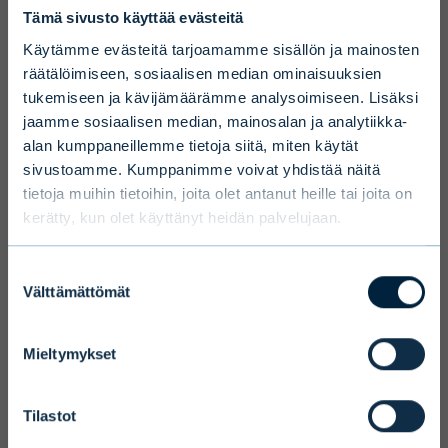
Disclaimer
Tämä sivusto käyttää evästeitä
To ensure we serve you with the most
Käytämme evästeitä tarjoamamme sisällön ja mainosten
relevant information please select your
räätälöimiseen, sosiaalisen median ominaisuuksien
tukemiseen ja kävijämäärämme analysoimiseen. Lisäksi
language, country and investor type.
jaamme sosiaalisen median, mainosalan ja analytiikka-
alan kumppaneillemme tietoja siitä, miten käytät
Select country
sivustoamme. Kumppanimme voivat yhdistää näitä
tietoja muihin tietoihin, joita olet antanut heille tai joita on
kerätty, kun olet käyttänyt heidän palvelujaan.
Select language
Suostumuksen
Välttämättömät
valinta
Mieltymykset
Terms and conditions
We ask you to take into account the
Tilastot
fact that Evli Plc’s ability to offer