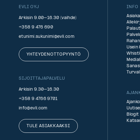
EVLI OYJ
INFO
Asiak
Arkisin 9.00–16.30 (vaihde)
Alleki
+358 9 476 690
Palau
Palve
etunimi.sukunimi@evli.com
Rahan
Usein
Whist
YHTEYDENOTTOPYYNTÖ
Medial
Sanas
Turval
SIJOITTAJAPALVELU
Arkisin 9.30–16.30
AJAN
+358 9 4766 9701
Ajanko
info@evli.com
Uutise
Blogit
Katsa
TULE ASIAKKAAKSI