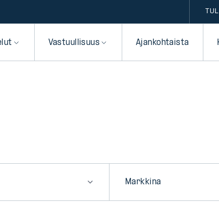
TUL
elut
Vastuullisuus
Ajankohtaista
a