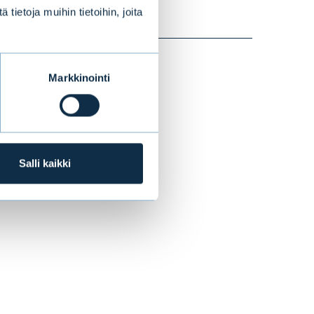
ietoja muihin tietoihin, joita
BLOGIT
|
MARKKINA
|
09.09.2016
Markkinointi
Salli kaikki