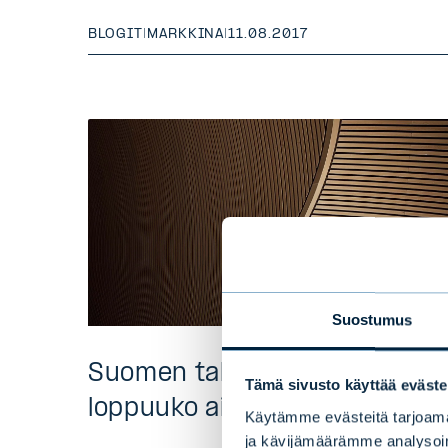
BLOGIT
|
MARKKINA
|
11.08.2017
Suostumus
Suomen talouskasvu kiihtyy,
Tämä sivusto käyttää eväste
loppuuko aika?
Käytämme evästeitä tarjoama
ja kävijämäärämme analysoim