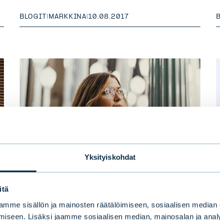
BLOGIT
|
MARKKINA
|
10.08.2017
Yksityiskohdat
Aika on systemaattisen
itä
sijoittajan ystävä
mme sisällön ja mainosten räätälöimiseen, sosiaalisen median
iseen. Lisäksi jaamme sosiaalisen median, mainosalan ja analy