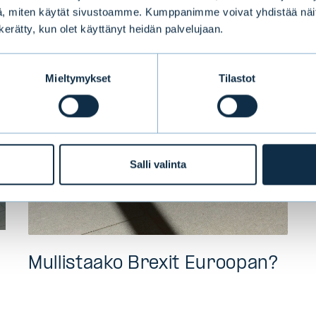
, miten käytät sivustoamme. Kumppanimme voivat yhdistää näitä t
BLOGIT
|
MARKKINA
|
23.05.2017
n kerätty, kun olet käyttänyt heidän palvelujaan.
Mieltymykset
Tilastot
Salli valinta
Mullistaako Brexit Euroopan?