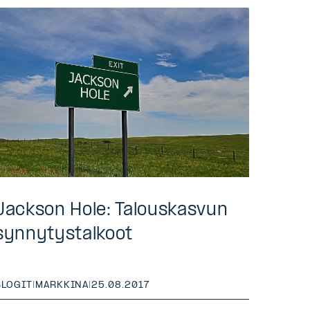
Jackson Hole: Talouskasvun
synnytystalkoot
BLOGIT
|
MARKKINA
|
25.08.2017