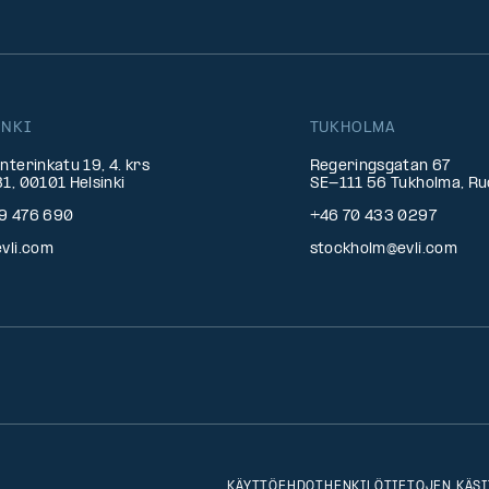
INKI
TUKHOLMA
nterinkatu 19, 4. krs
Regeringsgatan 67
1, 00101 Helsinki
SE-111 56 Tukholma, Ru
9 476 690
+46 70 433 0297
vli.com
stockholm@evli.com
KÄYTTÖEHDOT
HENKILÖTIETOJEN KÄSI