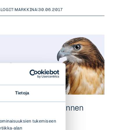
BLOGIT
|
MARKKINA
|
30.06.2017
Tietoja
Kyyhkyt palaavat ennen
joulua
 ominaisuuksien tukemiseen
tiikka-alan