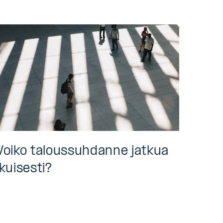
Voiko taloussuhdanne jatkua
ikuisesti?