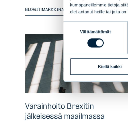
kumppaneillemme tietoja siitä
BLOGIT
|
MARKKINA
|
07.06.2017
olet antanut heille tai joita o
Suostumuksen
Välttämättömät
valinta
Kiellä kaikki
Varainhoito Brexitin
jälkeisessä maailmassa