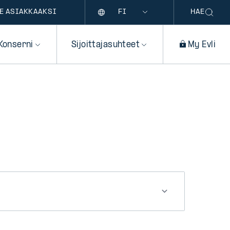
Kieli
E ASIAKKAAKSI
HAE
Konserni
Sijoittajasuhteet
My Evli