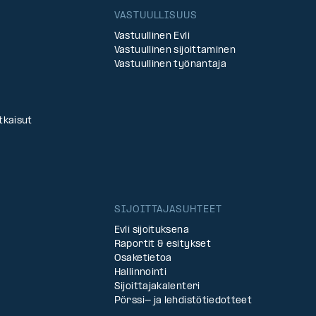
VASTUULLISUUS
Vastuullinen Evli
Vastuullinen sijoittaminen
Vastuullinen työnantaja
tkaisut
SIJOITTAJASUHTEET
Evli sijoituksena
Raportit & esitykset
Osaketietoa
Hallinnointi
Sijoittajakalenteri
Pörssi- ja lehdistötiedotteet