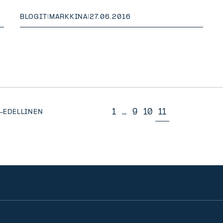
BLOGIT
|
MARKKINA
|
27.06.2016
1
...
9
10
11
EDELLINEN