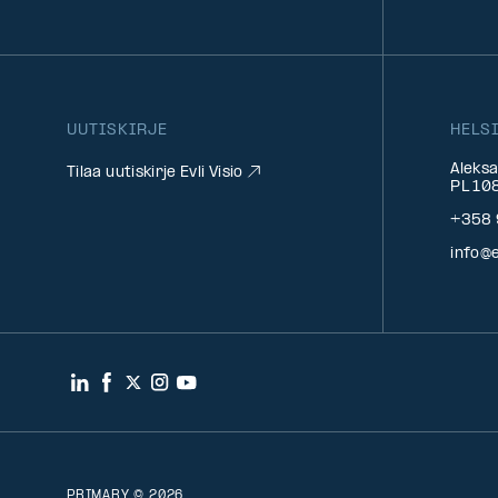
UUTISKIRJE
HELS
Aleksa
Tilaa uutiskirje Evli Visio
PL 108
+358 
info@e
LinkedIn
Facebook
Twitter
Instagram
YouTube
PRIMARY © 2026