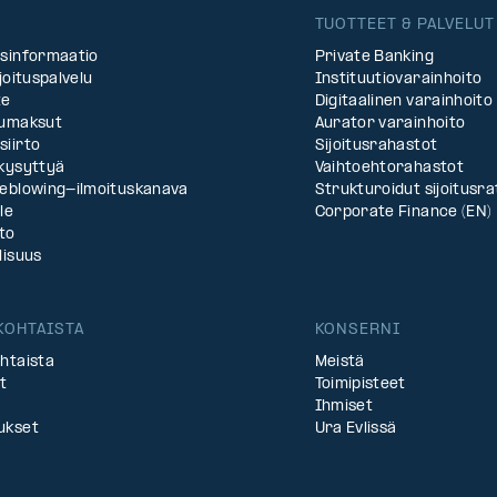
TUOTTEET & PALVELUT
asinformaatio
Private Banking
rjoituspalvelu
Instituutiovarainhoito
te
Digitaalinen varainhoito
lumaksut
Aurator varainhoito
siirto
Sijoitusrahastot
 kysyttyä
Vaihtoehtorahastot
leblowing-ilmoituskanava
Strukturoidut sijoitus­ra
le
Corporate Finance (EN)
to
lisuus
KOHTAISTA
KONSERNI
htaista
Meistä
t
Toimipisteet
Ihmiset
ukset
Ura Evlissä