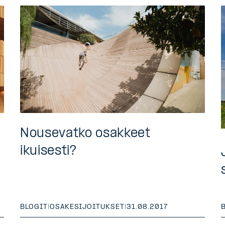
Nousevatko osakkeet
ikuisesti?
BLOGIT
|
OSAKESIJOITUKSET
|
31.08.2017