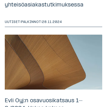
yhteisöasiakastutkimuksessa
UUTISET
|
PALKINNOT
|
28.11.2024
Evli Oyj:n osavuosikatsaus 1–