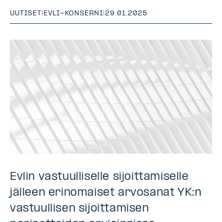
UUTISET
|
EVLI-KONSERNI
|
29.01.2025
Evlin vastuulliselle sijoittamiselle
jälleen erinomaiset arvosanat YK:n
vastuullisen sijoittamisen