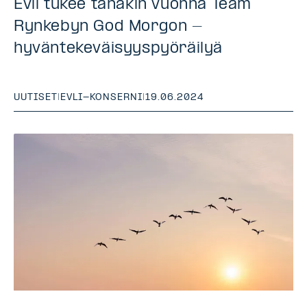
Evli tukee tänäkin vuonna Team
Rynkebyn God Morgon -
hyväntekeväisyyspyöräilyä
UUTISET
|
EVLI-KONSERNI
|
19.06.2024