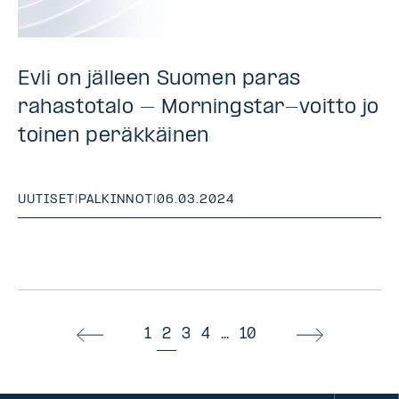
Evli on jälleen Suomen paras
rahastotalo – Morningstar-voitto jo
toinen peräkkäinen
UUTISET
|
PALKINNOT
|
06.03.2024
1
2
3
4
...
10