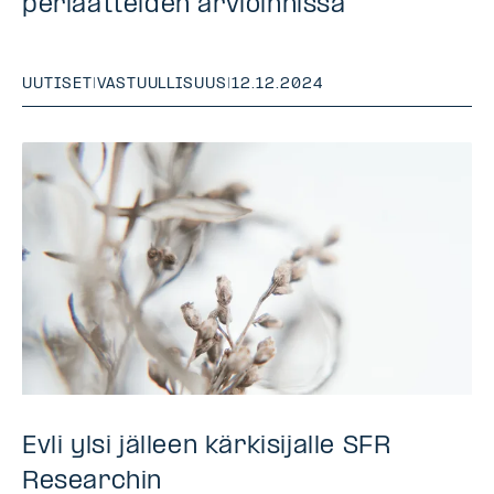
periaatteiden arvioinnissa
UUTISET
|
VASTUULLISUUS
|
12.12.2024
Evli ylsi jälleen kärkisijalle SFR
Researchin