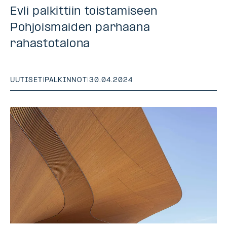
Evli palkittiin toistamiseen
Pohjoismaiden parhaana
rahastotalona
UUTISET
|
PALKINNOT
|
30.04.2024