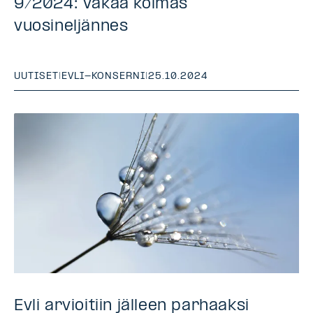
9/2024: Vakaa kolmas
vuosineljännes
UUTISET
|
EVLI-KONSERNI
|
25.10.2024
Evli arvioitiin jälleen parhaaksi