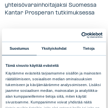
yhteisövarainhoitajaksi Suomessa
Kantar Prosperan tutkimuksessa
UUTISET
|
PALKINNOT
|
11.09.2024
Suostumus
Yksityiskohdat
Tietoja
Tämä sivusto käyttää evästeitä
Käytämme evästeitä tarjoamamme sisällön ja mainosten
räätälöimiseen, sosiaalisen median ominaisuuksien
tukemiseen ja kävijämäärämme analysoimiseen. Lisäksi
jaamme sosiaalisen median, mainosalan ja analytiikka-
alan kumppaneillemme tietoja siitä, miten käytät
sivustoamme. Kumppanimme voivat yhdistää näitä
tietoja muihin tietoihin, joita olet antanut heille tai joita on