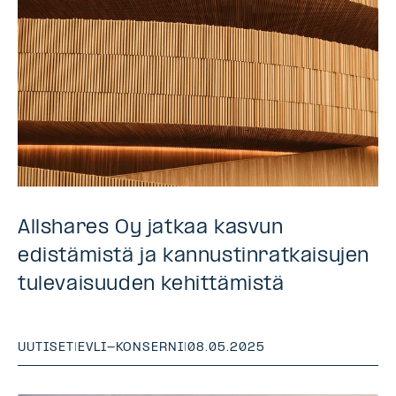
Allshares Oy jatkaa kasvun
edistämistä ja kannustinratkaisujen
tulevaisuuden kehittämistä
UUTISET
|
EVLI-KONSERNI
|
08.05.2025