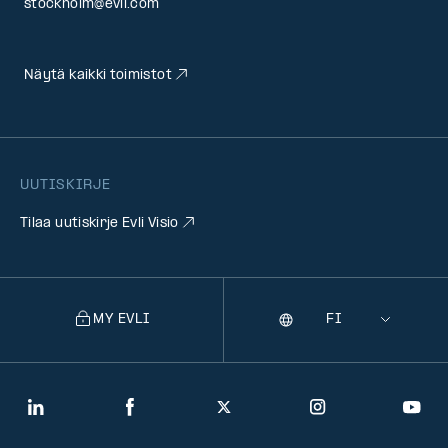
stockholm@evli.com
Näytä kaikki toimistot
UUTISKIRJE
Tilaa uutiskirje Evli Visio
MY EVLI
Kieli
Selecting
a
language
will
LinkedIn
Facebook
Twitter
Instagram
You
navigate