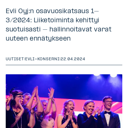
Evli Oyj:n osavuosikatsaus 1–
3/2024: Liiketoiminta kehittyi
suotuisasti – hallinnoitavat varat
uuteen ennätykseen
UUTISET
|
EVLI-KONSERNI
|
22.04.2024